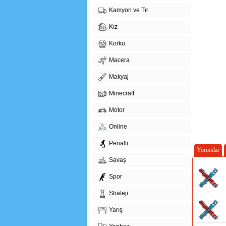
Kamyon ve Tır
Kız
Korku
Macera
Makyaj
Minecraft
Motor
Online
Penaltı
Yorumlar
Savaş
Spor
Strateji
Yarış