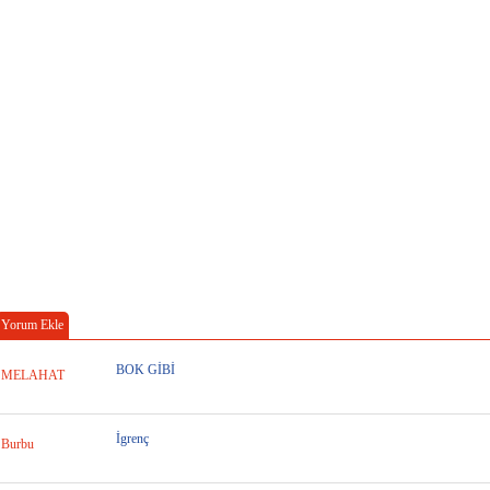
Yorum Ekle
BOK GİBİ
MELAHAT
İgrenç
Burbu