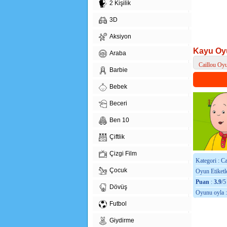
2 Kişilik
3D
Aksiyon
Kayu Oy
Araba
Caillou Oyu
Barbie
> Kayu Oyu
Bebek
Beceri
Ben 10
Çiftlik
Çizgi Film
Kategori : C
Çocuk
Oyun Etiketle
Puan
:
3.9
/5
Dövüş
Oyunu oyla 
Futbol
Giydirme