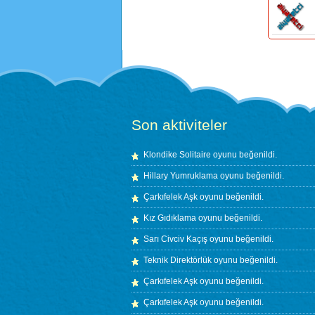
Son aktiviteler
Klondike Solitaire
oyunu beğenildi.
Hillary Yumruklama
oyunu beğenildi.
Çarkıfelek Aşk
oyunu beğenildi.
Kız Gıdıklama
oyunu beğenildi.
Sarı Civciv Kaçış
oyunu beğenildi.
Teknik Direktörlük
oyunu beğenildi.
Çarkıfelek Aşk
oyunu beğenildi.
Çarkıfelek Aşk
oyunu beğenildi.