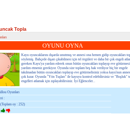
uncak Topla
nları
ncak Topla
OYUNU OYNA
Kayu oyuncaklarını dışarda unutmuş ve annesi ona hemen gidip oyuncakları to
söylemiş. Bahçede dışarı çıkabilmesi için tel örgüleri ve daha bir çok engeli atl
gereken Kayu'ya yardım ederek onun bütün oyuncakları toplayıp eve götürmesi
yardım etmeniz gerekiyor. Oyunda size toplam beş hak veriliyor hiç bir engele
takılmadan bütün oyuncakları toplayıp eve götürmelisiniz yoksa kayu'nun anne
çok kızar. Oyunda "Yön Tuşları" ile kayuyu kontrol edebilirsiniz ve "Boşluk" tu
engelleri atlamak için zıplayabilirsiniz. İyi Eğlenceler...
aillou Oyunları
ri :
 (Toplam oy : 252)
: