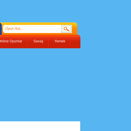
nline Oyunlar
Savaş
Yemek