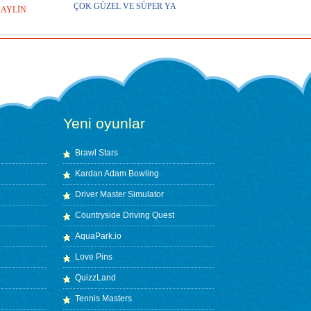
ÇOK GÜZEL VE SÜPER YA
AYLİN
Yeni oyunlar
Brawl Stars
Kardan Adam Bowling
Driver Master Simulator
Countryside Driving Quest
AquaPark.io
Love Pins
QuizzLand
Tennis Masters