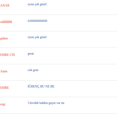
oyun çok güzel
ANAR
iyiiiiiiiiiiiiiiiiiiiiii
nillllllllllll
oyun çok güzel
gülten
great
EMRE CİX
cok gotu
Amin
İĞRENÇ BU NE BE
EMRE
3.levelde kaldım geçen var mı
ezgi