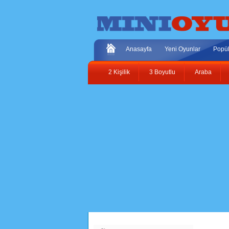
Anasayfa
Yeni Oyunlar
Popül
2 Kişilik
3 Boyutlu
Araba