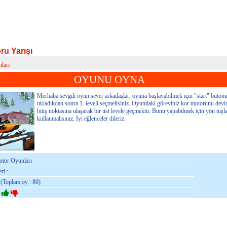
ru Yarışı
ları
u Yarışı
OYUNU OYNA
Merhaba sevgili oyun sever arkadaşlar, oyuna başlayabilmek için "start" buton
tıkladıkdan sonra 1. leveli seçmelisiniz. Oyundaki göreviniz kor motorunu dev
bitiş noktasına ulaşarak bir üst levele geçmektir. Bunu yapabilmek için yön tuşla
kullanmalısınız. İyi eğlenceler dileriz.
otor Oyunları
ri :
 (Toplam oy : 80)
: