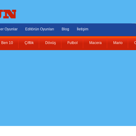
er Oyunlar
Editörün Oyunları
Blog
İletişim
Ben 10
Çiftlik
Dövüş
Futbol
Macera
Mario
O