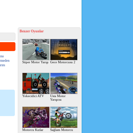
Benzer Oyunlar
una
irmeden
Süper Motor Yarışı
Gece Motorcusu 2
rını
Yokecidici ATV
Usta Motor
Yarışcısı
Motorcu Kızlar
Sağlam Motorcu