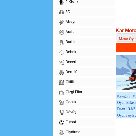
2 Kişilik
3D
Aksiyon
Kar Moto
Araba
Motor Oyun
Barbie
> Kar Motor
Bebek
Beceri
Ben 10
Çiftlik
Çizgi Film
Kategori : M
Çocuk
Oyun Etiketle
Puan
:
3.8
/5
Dövüş
Oyunu oyla 
Futbol
Giydirme