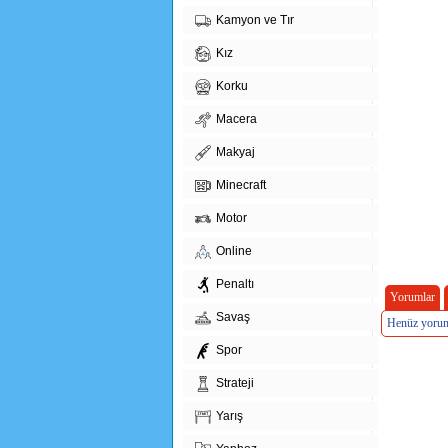
Kamyon ve Tır
Kız
Korku
Macera
Makyaj
Minecraft
Motor
Online
Penaltı
Yorumlar
Savaş
Henüz yorum
Spor
Strateji
Yarış