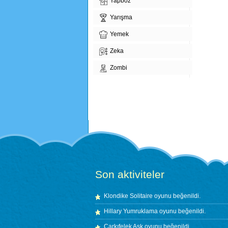
Yapboz
Yarışma
Yemek
Zeka
Zombi
Son aktiviteler
Klondike Solitaire
oyunu beğenildi.
Hillary Yumruklama
oyunu beğenildi.
Çarkıfelek Aşk
oyunu beğenildi.