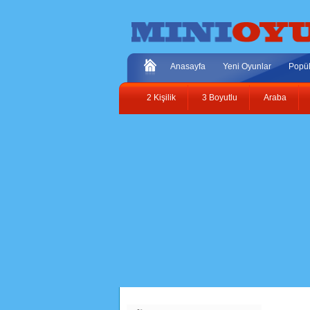
Anasayfa
Yeni Oyunlar
Popül
2 Kişilik
3 Boyutlu
Araba