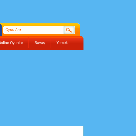
nline Oyunlar
Savaş
Yemek