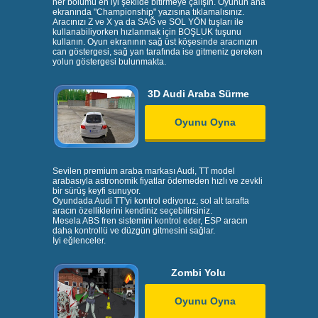
her bölümü en iyi şekilde bitirmeye çalışın. Oyunun ana
ekranında "Championship" yazısına tıklamalısınız.
Aracınızı Z ve X ya da SAĞ ve SOL YÖN tuşları ile
kullanabiliyorken hızlanmak için BOŞLUK tuşunu
kullanın. Oyun ekranının sağ üst köşesinde aracınızın
can göstergesi, sağ yan tarafında ise gitmeniz gereken
yolun göstergesi bulunmakta.
3D Audi Araba Sürme
Oyunu Oyna
Sevilen premium araba markası Audi, TT model
arabasıyla astronomik fiyatlar ödemeden hızlı ve zevkli
bir sürüş keyfi sunuyor.
Oyundada Audi TT'yi kontrol ediyoruz, sol alt tarafta
aracın özelliklerini kendiniz seçebilirsiniz.
Mesela ABS fren sistemini kontrol eder, ESP aracın
daha kontrollü ve düzgün gitmesini sağlar.
İyi eğlenceler.
Zombi Yolu
Oyunu Oyna