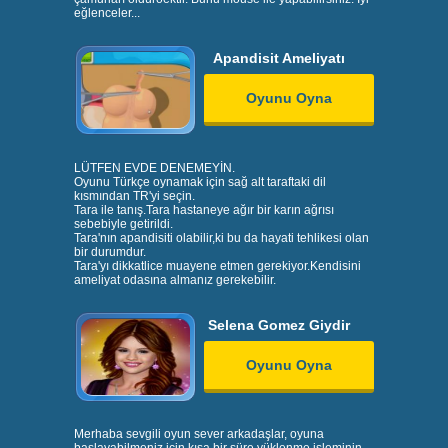
eğlenceler...
Apandisit Ameliyatı
Oyunu Oyna
LÜTFEN EVDE DENEMEYİN.
Oyunu Türkçe oynamak için sağ alt taraftaki dil
kısmından TR'yi seçin.
Tara ile tanış.Tara hastaneye ağır bir karın ağrısı
sebebiyle getirildi.
Tara'nın apandisiti olabilir,ki bu da hayati tehlikesi olan
bir durumdur.
Tara'yı dikkatlice muayene etmen gerekiyor.Kendisini
ameliyat odasına almanız gerekebilir.
Selena Gomez Giydir
Oyunu Oyna
Merhaba sevgili oyun sever arkadaşlar, oyuna