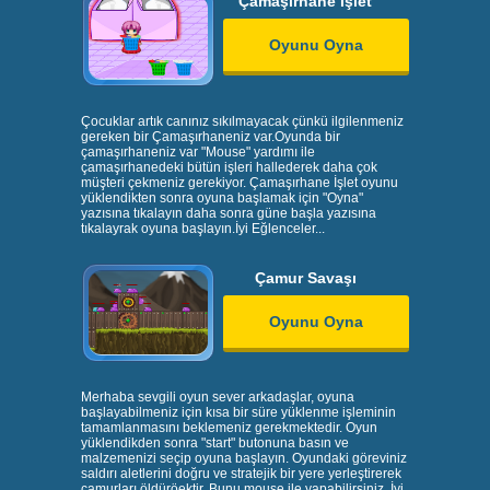
Çamaşırhane İşlet
Oyunu Oyna
Çocuklar artık canınız sıkılmayacak çünkü ilgilenmeniz
gereken bir Çamaşırhaneniz var.Oyunda bir
çamaşırhaneniz var "Mouse" yardımı ile
çamaşırhanedeki bütün işleri hallederek daha çok
müşteri çekmeniz gerekiyor. Çamaşırhane İşlet oyunu
yüklendikten sonra oyuna başlamak için "Oyna"
yazısına tıkalayın daha sonra güne başla yazısına
tıkalayrak oyuna başlayın.İyi Eğlenceler...
Çamur Savaşı
Oyunu Oyna
Merhaba sevgili oyun sever arkadaşlar, oyuna
başlayabilmeniz için kısa bir süre yüklenme işleminin
tamamlanmasını beklemeniz gerekmektedir. Oyun
yüklendikden sonra "start" butonuna basın ve
malzemenizi seçip oyuna başlayın. Oyundaki göreviniz
saldırı aletlerini doğru ve stratejik bir yere yerleştirerek
çamurları öldüröektir. Bunu mouse ile yapabilirsiniz. İyi