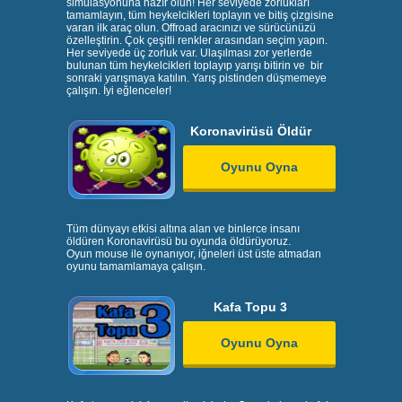
simülasyonuna hazır olun! Her seviyede zorlukları
tamamlayın, tüm heykelcikleri toplayın ve bitiş çizgisine
varan ilk araç olun. Offroad aracınızı ve sürücünüzü
özelleştirin. Çok çeşitli renkler arasından seçim yapın.
Her seviyede üç zorluk var. Ulaşılması zor yerlerde
bulunan tüm heykelcikleri toplayıp yarışı bitirin ve bir
sonraki yarışmaya katılın. Yarış pistinden düşmemeye
çalışın. İyi eğlenceler!
Koronavirüsü Öldür
Oyunu Oyna
Tüm dünyayı etkisi altına alan ve binlerce insanı
öldüren Koronavirüsü bu oyunda öldürüyoruz.
Oyun mouse ile oynanıyor, iğneleri üst üste atmadan
oyunu tamamlamaya çalışın.
Kafa Topu 3
Oyunu Oyna