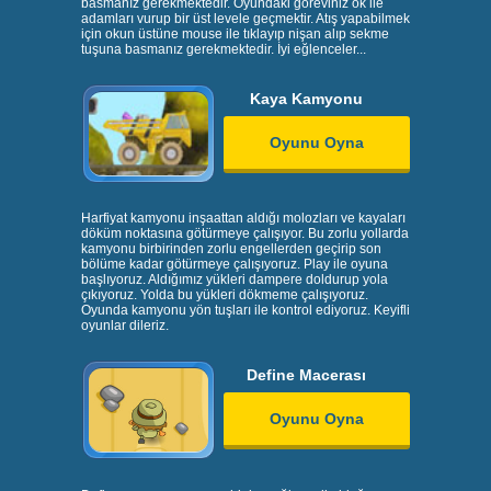
basmanız gerekmektedir. Oyundaki göreviniz ok ile
adamları vurup bir üst levele geçmektir. Atış yapabilmek
için okun üstüne mouse ile tıklayıp nişan alıp sekme
tuşuna basmanız gerekmektedir. İyi eğlenceler...
Kaya Kamyonu
Oyunu Oyna
Harfiyat kamyonu inşaattan aldığı molozları ve kayaları
döküm noktasına götürmeye çalışıyor. Bu zorlu yollarda
kamyonu birbirinden zorlu engellerden geçirip son
bölüme kadar götürmeye çalışıyoruz. Play ile oyuna
başlıyoruz. Aldığımız yükleri dampere doldurup yola
çıkıyoruz. Yolda bu yükleri dökmeme çalışıyoruz.
Oyunda kamyonu yön tuşları ile kontrol ediyoruz. Keyifli
oyunlar dileriz.
Define Macerası
Oyunu Oyna