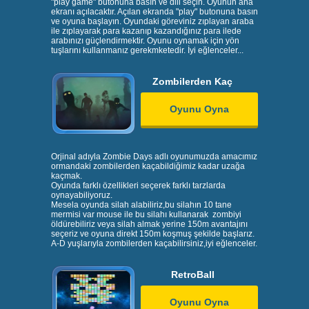
"play game" butonuna basın ve dili seçin. Oyunun ana
ekranı açılacaktır. Açılan ekranda "play" butonuna basın
ve oyuna başlayın. Oyundaki göreviniz zıplayan araba
ile zıplayarak para kazanıp kazandığınız para ilede
arabınızı güçlendirmektir. Oyunu oynamak için yön
tuşlarını kullanmanız gerekmketedir. İyi eğlenceler...
Zombilerden Kaç
Oyunu Oyna
Orjinal adıyla Zombie Days adlı oyunumuzda amacımız
ormandaki zombilerden kaçabildiğimiz kadar uzağa
kaçmak.
Oyunda farklı özellikleri seçerek farklı tarzlarda
oynayabiliyoruz.
Mesela oyunda silah alabiliriz,bu silahın 10 tane
mermisi var mouse ile bu silahı kullanarak zombiyi
öldürebiliriz veya silah almak yerine 150m avantajını
seçeriz ve oyuna direkt 150m koşmuş şekilde başlarız.
A-D yuşlarıyla zombilerden kaçabilirsiniz,iyi eğlenceler.
RetroBall
Oyunu Oyna