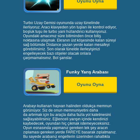
Oyunu Oyna
Turbo Uzay Gemisi oyununda uzay tünelinde
ilerliyoruz. Aracı klavyeden yön tuşları ile kontrol ediyor,
boşluk tuşu ile turbo yani hızlandırıcı kullanıyoruz.
Oyundaki amacımız süre bitiminden önce bitiş
noktasına ulaşmak. Ekranın üst köşesinde kalan süreyi
sağ bölümde Distance yazan yerde kalan mesafeyi
görebilirsiniz. Son olarak tünelde ilerleyişinizi
engelleyecek bazı objeler olacak onlara
çarpmamalısınız. Bol şanslar.
Funky Yarış Arabası
Oyunu Oyna
Arabayı kullanan hayvan halinden oldukça memnun
görünüyor. Siz de onun memnuniyetini daha
da artırmak için bu araçla daha fazla yol katetmesini
sağlayabilirsiniz. Eğlenceli yarışın içinde kendinizi
kaybedecek, oyundan hiç çıkmak istemeyeceksiniz.
Oyun esnasında yapmanız gereken tek şey aracın
zıplaması gereken yerde FAREYE basarak zıplatmanız.
Bu sayede arabanız engellerin üzerinden rahatlıkla