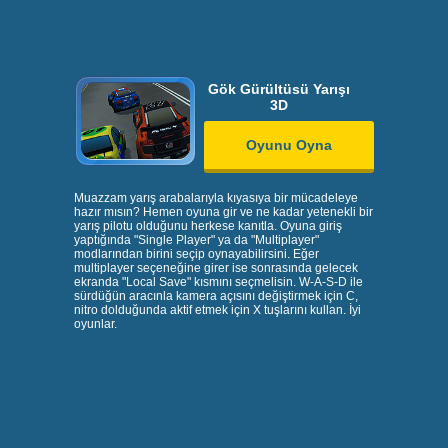
Gök Gürültüsü Yarışı
3D
Oyunu Oyna
Muazzam yarış arabalarıyla kıyasıya bir mücadeleye
hazır mısın? Hemen oyuna gir ve ne kadar yetenekli bir
yarış pilotu olduğunu herkese kanıtla. Oyuna giriş
yaptığında "Single Player" ya da "Multiplayer"
modlarından birini seçip oynayabilirsini. Eğer
multiplayer seçeneğine girer ise sonrasında gelecek
ekranda "Local Save" kısmını seçmelisin. W-A-S-D ile
sürdüğün aracınla kamera açısını değiştirmek için C,
nitro dolduğunda aktif etmek için X tuşlarını kullan. İyi
oyunlar.