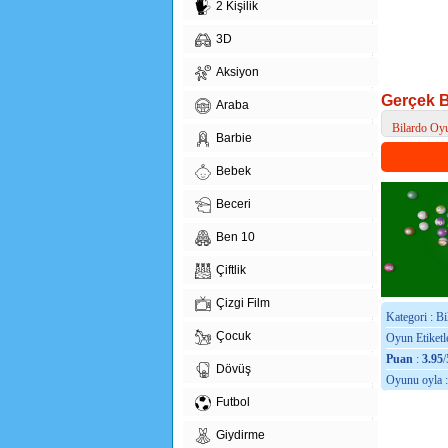
2 Kişilik
3D
Aksiyon
Gerçek B
Araba
Bilardo Oyu
Barbie
> Gerçek Bi
Bebek
Beceri
Ben 10
Çiftlik
Çizgi Film
Kategori : B
Çocuk
Oyun Etiketle
Puan
:
3.95
/
Dövüş
Oyunu oyla 
Futbol
Giydirme