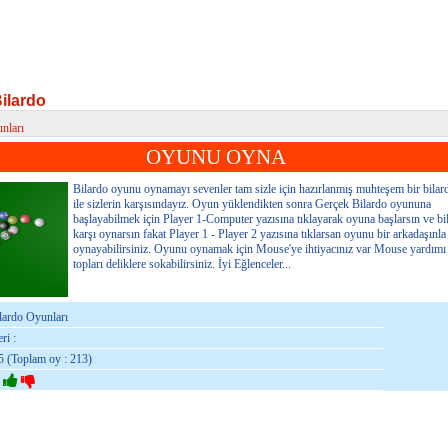
ilardo
nları
lardo
OYUNU OYNA
Bilardo oyunu oynamayı sevenler tam sizle için hazırlanmış muhteşem bir bila
ile sizlerin karşısındayız. Oyun yüklendikten sonra Gerçek Bilardo oyununa
başlayabilmek için Player 1-Computer yazısına tıklayarak oyuna başlarsın ve bi
karşı oynarsın fakat Player 1 - Player 2 yazısına tıklarsan oyunu bir arkadaşınla
oynayabilirsiniz. Oyunu oynamak için Mouse'ye ihtiyacınız var Mouse yardımı 
topları deliklere sokabilirsiniz. İyi Eğlenceler...
ilardo Oyunları
ri :
5 (Toplam oy : 213)
: