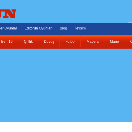
er Oyunlar
Editörün Oyunları
Blog
İletişim
Ben 10
Çiftlik
Dövüş
Futbol
Macera
Mario
O