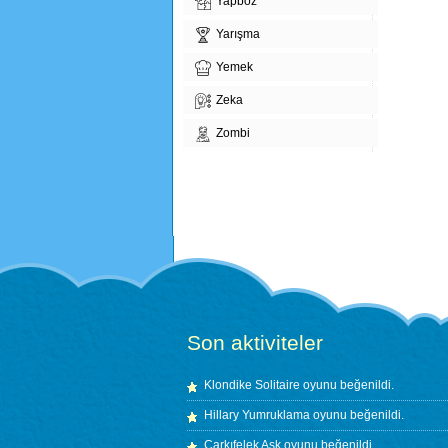
Yapboz
Yarışma
Yemek
Zeka
Zombi
Son aktiviteler
Klondike Solitaire
oyunu beğenildi.
Hillary Yumruklama
oyunu beğenildi.
Çarkıfelek Aşk
oyunu beğenildi.