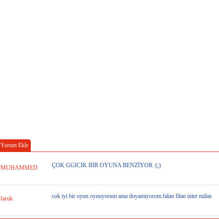
Yorum Ekle
ÇOK GGICIK BİR OYUNA BENZİYOR :(;)
MUHAMMED
cok iyi bir oyun oynuyorum ama doyamiyorom.falan filan inter milan
faruk