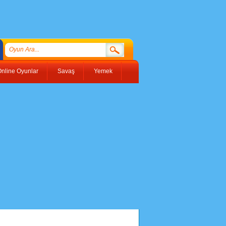
nline Oyunlar
Savaş
Yemek