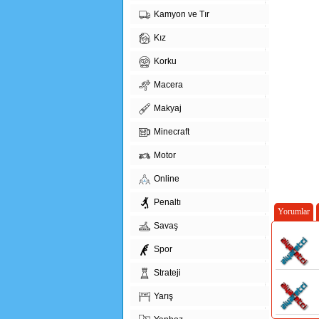
Kamyon ve Tır
Kız
Korku
Macera
Makyaj
Minecraft
Motor
Online
Penaltı
Yorumlar
Savaş
Spor
Strateji
Yarış