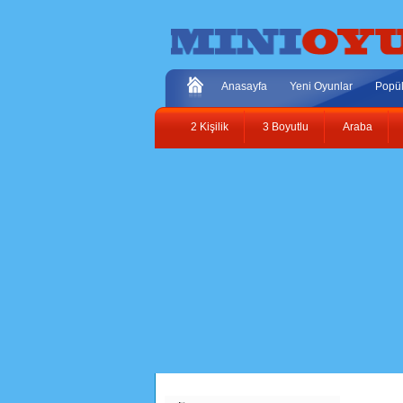
Anasayfa
Yeni Oyunlar
Popül
2 Kişilik
3 Boyutlu
Araba