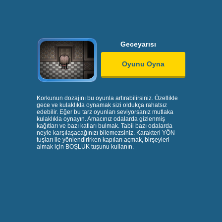
Geceyarısı
Oyunu Oyna
Korkunun dozajını bu oyunla artırabilirsiniz. Özellikle
gece ve kulaklıkla oynamak sizi oldukça rahatsız
edebilir. Eğer bu tarz oyunları seviyorsanız mutlaka
kulaklıkla oynayın. Amacınız odalarda gizlenmiş
kağıtları ve bazı katları bulmak. Tabii bazı odalarda
neyle karşılaşacağınızı bilemezsiniz. Karakteri YÖN
tuşları ile yönlendirirken kapıları açmak, birşeyleri
almak için BOŞLUK tuşunu kullanın.