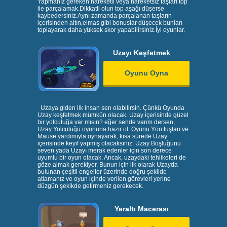
Yapmanız gereken hareketli veya hareketsiz taşları top
ile parçalamak.Dikkatli olun top aşağı düşerse
kaybedersiniz.Aynı zamanda parçalanan taşların
içerisinden altın,elmas gibi bonuslar düşecek bunları
toplayarak daha yüksek skor yapabilirsiniz.İyi oyunlar.
Uzayı Keşfetmek
Oyunu Oyna
Uzaya giden ilk insan sen olabilirsin. Çünkü Oyunda
Uzay keşfetmek mümkün olacak. Uzay içerisinde güzel
bir yolculuğa var mısın? eğer sende varım dersen,
Uzay Yolculuğu oyununa hazır ol. Oyunu Yön tuşları ve
Mause yardımıyla oynayarak, kısa sürede Uzay
içerisinde keyif yapmış olacaksınız. Uzay Boşluğunu
seven yada Uzayı merak edenler için son derece
uyumlu bir oyun olacak. Ancak, uzaydaki tehlikeleri de
göze almak gerekiyor. Bunun için ilk olarak Uzayda
bulunan çeşitli engeller üzerinde doğru şekilde
atlamanız ve oyun içinde verilen görevleri yerine
düzgün şekikde getirmeniz gerekecek.
Yeraltı Macerası