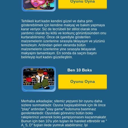
Oyunu Oyna
Tehlikeli kurt kadın kendini güzel ve daha şirin
gösterebilmek için kendine makyaj ve bakım yapmaya
karar veriyor. Siz de tecrübeli bir stilist olarak ona
yardımcı olarak bu kötü ve korkunç görüntüsünden onu
kurtarabilirsiniz. Önce ok işaretiyle gösterilen
malzemelerin üzerlerine sırasıyla tıklayayın ve yüzünü
temizleyin. Ardından gelen ekranda bütün
malzemelerin üzerlerine yine sırasıyla tıklayarak
makyajını tamamlayın. En sonda da saçını başını
belirleyip kurt kadını güzelleştirin.
Ben 10 Boks
Oyunu Oyna
Merhaba arkadaşlar, sitemiz yepyeni bir oyunu daha
sizlere sunmaktadır. Oyuna başlayabilmek için ilk önce
"play" ardından "play game" butonuna basmnaız
gerekmketedir. Oyundaki göreviniz bütün boks
rakiplerinizi yenerek boks şampiyonasını kazanmakatır.
Bunun için ben 10'u yön tuşları ile hareket ettirebilir ve "
A, S, D" tuşları ilede yumruk atabilirsiniz. İyi