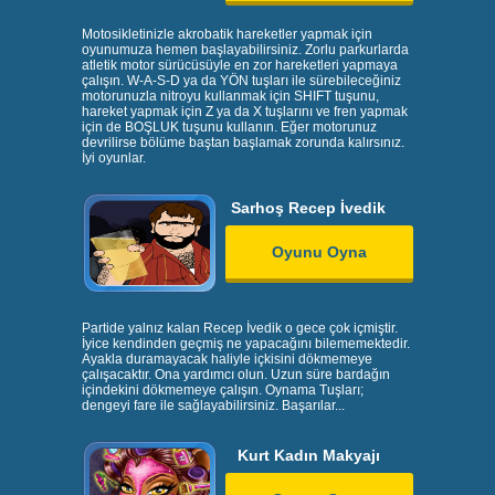
Motosikletinizle akrobatik hareketler yapmak için
oyunumuza hemen başlayabilirsiniz. Zorlu parkurlarda
atletik motor sürücüsüyle en zor hareketleri yapmaya
çalışın. W-A-S-D ya da YÖN tuşları ile sürebileceğiniz
motorunuzla nitroyu kullanmak için SHIFT tuşunu,
hareket yapmak için Z ya da X tuşlarını ve fren yapmak
için de BOŞLUK tuşunu kullanın. Eğer motorunuz
devrilirse bölüme baştan başlamak zorunda kalırsınız.
İyi oyunlar.
Sarhoş Recep İvedik
Oyunu Oyna
Partide yalnız kalan Recep İvedik o gece çok içmiştir.
İyice kendinden geçmiş ne yapacağını bilememektedir.
Ayakla duramayacak haliyle içkisini dökmemeye
çalışacaktır. Ona yardımcı olun. Uzun süre bardağın
içindekini dökmemeye çalışın. Oynama Tuşları;
dengeyi fare ile sağlayabilirsiniz. Başarılar...
Kurt Kadın Makyajı