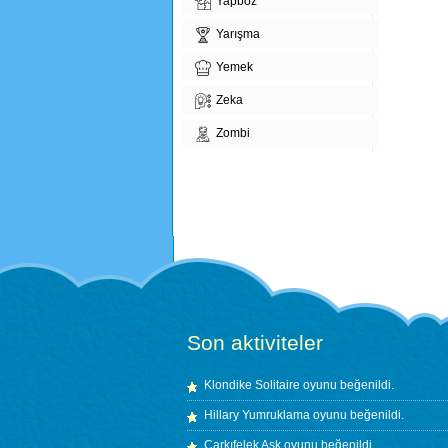
Yapboz
Yarışma
Yemek
Zeka
Zombi
Son aktiviteler
Klondike Solitaire
oyunu beğenildi.
Hillary Yumruklama
oyunu beğenildi.
Çarkıfelek Aşk
oyunu beğenildi.