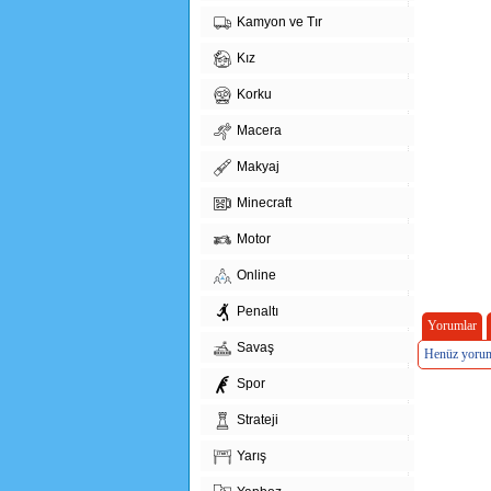
Kamyon ve Tır
Kız
Korku
Macera
Makyaj
Minecraft
Motor
Online
Penaltı
Yorumlar
Savaş
Henüz yorum
Spor
Strateji
Yarış