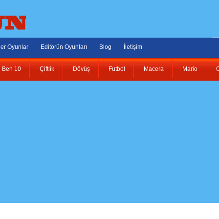
er Oyunlar
Editörün Oyunları
Blog
İletişim
Ben 10
Çiftlik
Dövüş
Futbol
Macera
Mario
O