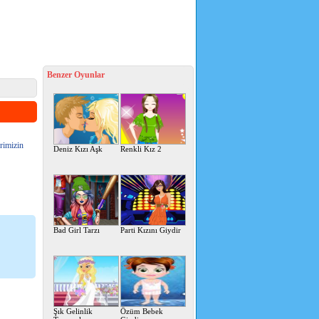
Benzer Oyunlar
erimizin
Deniz Kızı Aşk
Renkli Kız 2
Bad Girl Tarzı
Parti Kızını Giydir
Şık Gelinlik
Özüm Bebek