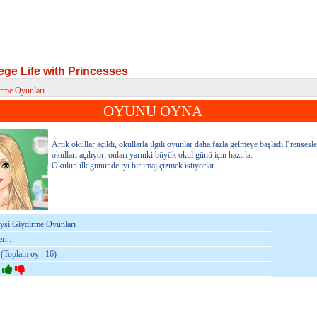
ege Life with Princesses
irme Oyunları
e Life with Princesses
OYUNU OYNA
Artık okullar açıldı, okullarla ilgili oyunlar daha fazla gelmeye başladı.Prensesl
okulları açılıyor, onları yarınki büyük okul günü için hazırla.
Okulun ilk gününde iyi bir imaj çizmek istiyorlar.
iysi Giydirme Oyunları
ri :
 (Toplam oy : 16)
: