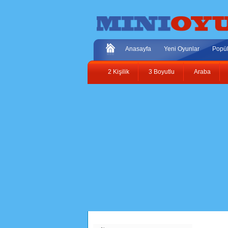
Anasayfa
Yeni Oyunlar
Popül
2 Kişilik
3 Boyutlu
Araba