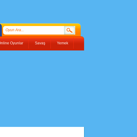
nline Oyunlar
Savaş
Yemek