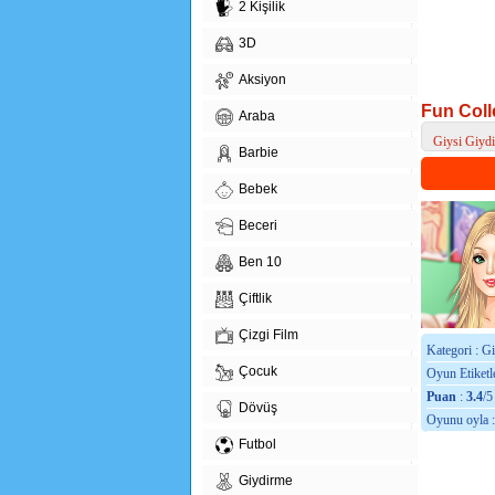
2 Kişilik
3D
Aksiyon
Fun Coll
Araba
Giysi Giyd
Barbie
> Fun Colleg
Bebek
Beceri
Ben 10
Çiftlik
Çizgi Film
Kategori : G
Çocuk
Oyun Etiketle
Puan
:
3.4
/5
Dövüş
Oyunu oyla 
Futbol
Giydirme