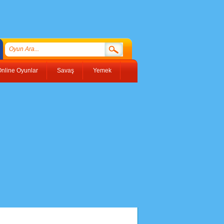
nline Oyunlar
Savaş
Yemek