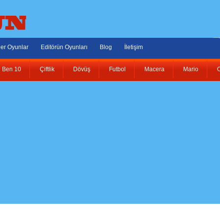
er Oyunlar
Editörün Oyunları
Blog
İletişim
Ben 10
Çiftlik
Dövüş
Futbol
Macera
Mario
O