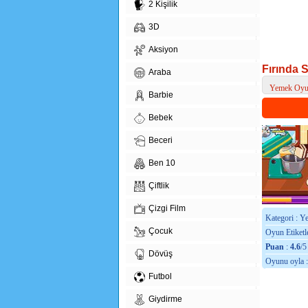
2 Kişilik
3D
Aksiyon
Fırında 
Araba
Yemek Oyun
Barbie
> Fırında Sa
Bebek
Beceri
Ben 10
Çiftlik
Çizgi Film
Kategori : Y
Çocuk
Oyun Etiketle
Puan
:
4.6
/5
Dövüş
Oyunu oyla 
Futbol
Giydirme