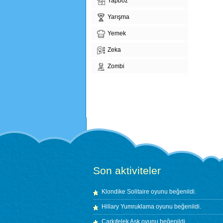
Yapboz
Yarışma
Yemek
Zeka
Zombi
Son aktiviteler
Klondike Solitaire
oyunu beğenildi.
Hillary Yumruklama
oyunu beğenildi.
Çarkıfelek Aşk
oyunu beğenildi.