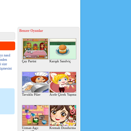
Benzer Oyunlar
yı nasıl
ğinden
Çay Partisi
Karışık Sandviç
 size
nüşmesini
Tavuklu Pilav
Acele Çörek Yapma
Uzman Aşçı:
Kremalı Dondurma