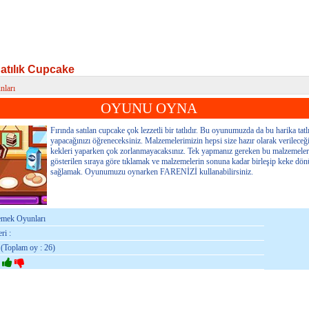
Satılık Cupcake
ları
tılık Cupcake
OYUNU OYNA
Fırında satılan cupcake çok lezzetli bir tatlıdır. Bu oyunumuzda da bu harika tatlı
yapacağınızı öğreneceksiniz. Malzemelerimizin hepsi size hazır olarak verilece
kekleri yaparken çok zorlanmayacaksınız. Tek yapmanız gereken bu malzemeleri
gösterilen sıraya göre tıklamak ve malzemelerin sonuna kadar birleşip keke dö
sağlamak. Oyunumuzu oynarken FARENİZİ kullanabilirsiniz.
emek Oyunları
ri :
 (Toplam oy : 26)
: