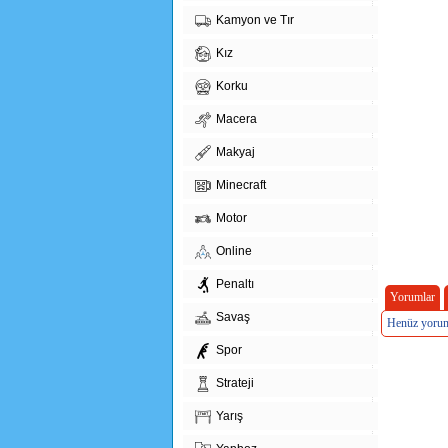
Kamyon ve Tır
Kız
Korku
Macera
Makyaj
Minecraft
Motor
Online
Penaltı
Yorumlar
Savaş
Henüz yorum
Spor
Strateji
Yarış