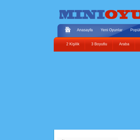
Anasayfa
Yeni Oyunlar
Popül
2 Kişilik
3 Boyutlu
Araba