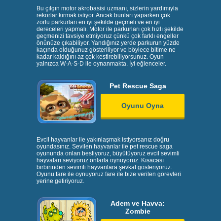
Bu çılgın motor akrobasisi uzmanı, sizlerin yardımıyla
rekorlar kırmak istiyor. Ancak bunları yaparken çok
zorlu parkurları en iyi şekilde geçmeli ve en iyi
dereceleri yapmalı. Motor ile parkurları çok hızlı şekilde
geçmenizi tavsiye etmiyoruz çünkü çok farklı engeller
önünüze çıkabiliyor. Yandığınız yerde parkurun yüzde
kaçında olduğunuz gösteriliyor ve böylece bitime ne
kadar kaldığını az çok kestirebiliyorsunuz. Oyun
yalnızca W-A-S-D ile oynanmakta. İyi eğlenceler.
Pet Rescue Saga
Oyunu Oyna
Evcil hayvanlar ile yakınlaşmak istiyorsanız doğru
oyundasınız. Sevilen hayvanlar ile pet rescue saga
oyununda onları besliyoruz, büyütüyoruz evcil sevimli
hayvaları seviyoruz onlarla oynuyoruz. Kısacası
birbirinden sevimli hayvanlara şevkat gösteriyoruz.
Oyunu fare ile oynuyoruz fare ile bize verilen görevleri
yerine getiriyoruz.
Adem ve Havva:
Zombie