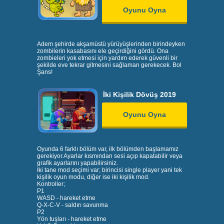
Oyunu Oyna
Adem şehirde akşamüstü yürüyüşlerinden birindeyken
zombilerin kasabasını ele geçirdiğini gördü. Ona
zombieleri yok etmesi için yardım ederek güvenli bir
şekilde eve tekrar gitmesini sağlaman gerekecek. Bol
Şans!
İki Kişilik Dövüş 2019
Oyunu Oyna
Oyunda 6 farklı bölüm var, ilk bölümden başlamamız
gerekiyor.Ayarlar kısmından sesi açıp kapatabilir veya
grafik ayarlarını yapabilirsiniz.
İki tane mod seçimi var; birincisi single player yani tek
kişilik oyun modu, diğer ise iki kişilik mod.
Kontroller;
P1
WASD - hareket etme
Q-X-C-V - saldırı savunma
P2
Yön tuşları - hareket etme