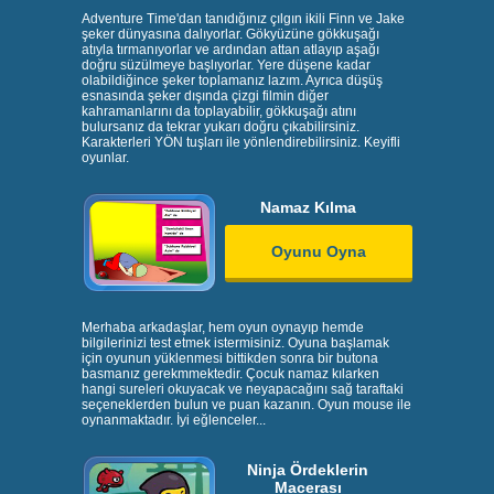
Adventure Time'dan tanıdığınız çılgın ikili Finn ve Jake
şeker dünyasına dalıyorlar. Gökyüzüne gökkuşağı
atıyla tırmanıyorlar ve ardından attan atlayıp aşağı
doğru süzülmeye başlıyorlar. Yere düşene kadar
olabildiğince şeker toplamanız lazım. Ayrıca düşüş
esnasında şeker dışında çizgi filmin diğer
kahramanlarını da toplayabilir, gökkuşağı atını
bulursanız da tekrar yukarı doğru çıkabilirsiniz.
Karakterleri YÖN tuşları ile yönlendirebilirsiniz. Keyifli
oyunlar.
Namaz Kılma
Oyunu Oyna
Merhaba arkadaşlar, hem oyun oynayıp hemde
bilgilerinizi test etmek istermisiniz. Oyuna başlamak
için oyunun yüklenmesi bittikden sonra bir butona
basmanız gerekmmektedir. Çocuk namaz kılarken
hangi sureleri okuyacak ve neyapacağını sağ taraftaki
seçeneklerden bulun ve puan kazanın. Oyun mouse ile
oynanmaktadır. İyi eğlenceler...
Ninja Ördeklerin
Macerası