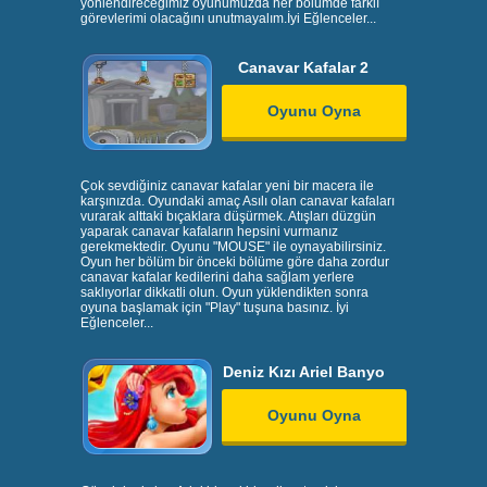
yönlendireceğimiz oyunumuzda her bölümde farklı
görevlerimi olacağını unutmayalım.İyi Eğlenceler...
Canavar Kafalar 2
Oyunu Oyna
Çok sevdiğiniz canavar kafalar yeni bir macera ile
karşınızda. Oyundaki amaç Asılı olan canavar kafaları
vurarak alttaki bıçaklara düşürmek. Atışları düzgün
yaparak canavar kafaların hepsini vurmanız
gerekmektedir. Oyunu "MOUSE" ile oynayabilirsiniz.
Oyun her bölüm bir önceki bölüme göre daha zordur
canavar kafalar kedilerini daha sağlam yerlere
saklıyorlar dikkatli olun. Oyun yüklendikten sonra
oyuna başlamak için "Play" tuşuna basınız. İyi
Eğlenceler...
Deniz Kızı Ariel Banyo
Oyunu Oyna