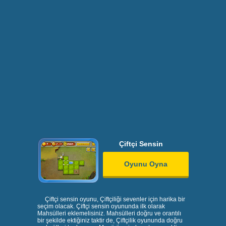
Çiftçi Sensin
Oyunu Oyna
Çiftçi sensin oyunu, Çiftçiliği sevenler için harika bir
seçim olacak. Çiftçi sensin oyununda ilk olarak
Mahsülleri eklemelisiniz. Mahsülleri doğru ve orantılı
bir şekilde ektiğiniz taktir de, Çiftçilik oyununda doğru