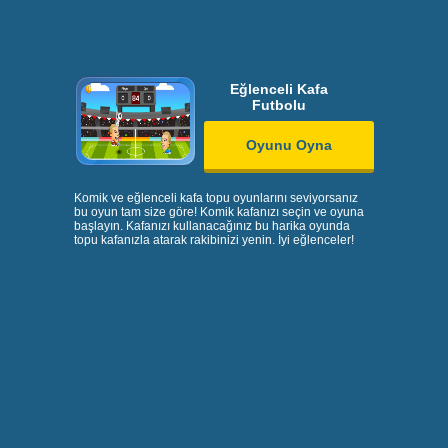
Eğlenceli Kafa
Futbolu
Oyunu Oyna
Komik ve eğlenceli kafa topu oyunlarını seviyorsanız
bu oyun tam size göre! Komik kafanızı seçin ve oyuna
başlayın. Kafanızı kullanacağınız bu harika oyunda
topu kafanızla atarak rakibinizi yenin. İyi eğlenceler!