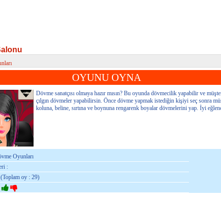
alonu
nları
lonu
OYUNU OYNA
Dövme sanatçısı olmaya hazır mısın? Bu oyunda dövmecilik yapabilir ve müşter
çılgın dövmeler yapabilirsin. Önce dövme yapmak istediğin kişiyi seç sonra mü
koluna, beline, sırtına ve boynuna rengarenk boyalar dövmelerini yap. İyi eğlen
Dövme Oyunları
ri :
 (Toplam oy : 29)
: