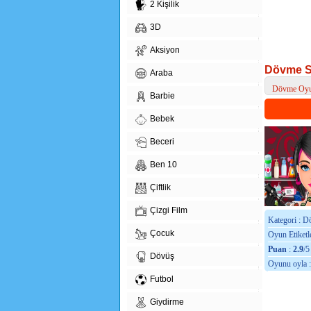
2 Kişilik
3D
Aksiyon
Dövme S
Araba
Dövme Oyu
Barbie
> Dövme Sa
Bebek
Beceri
Ben 10
Çiftlik
Çizgi Film
Kategori : 
Çocuk
Oyun Etiketle
Puan
:
2.9
/5
Dövüş
Oyunu oyla 
Futbol
Giydirme