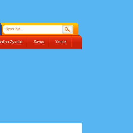
nline Oyunlar
Savaş
Yemek