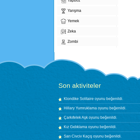
Yapboz
Yarışma
Yemek
Zeka
Zombi
Son aktiviteler
Klondike Solitaire
oyunu beğenildi.
Hillary Yumruklama
oyunu beğenildi.
Çarkıfelek Aşk
oyunu beğenildi.
Kız Gıdıklama
oyunu beğenildi.
Sarı Civciv Kaçış
oyunu beğenildi.