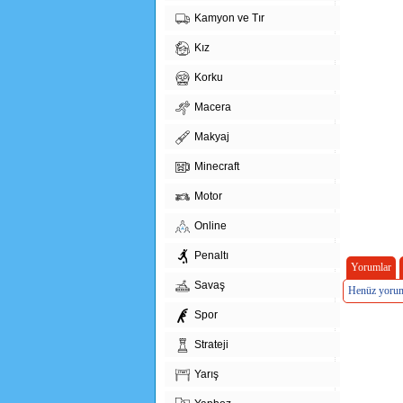
Kamyon ve Tır
Kız
Korku
Macera
Makyaj
Minecraft
Motor
Online
Penaltı
Yorumlar
Savaş
Henüz yorum
Spor
Strateji
Yarış