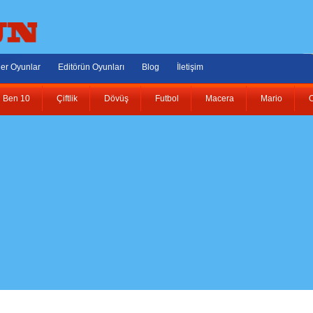
er Oyunlar
Editörün Oyunları
Blog
İletişim
Ben 10
Çiftlik
Dövüş
Futbol
Macera
Mario
O