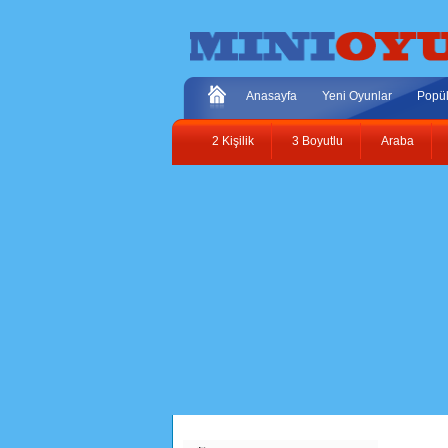
Anasayfa
Yeni Oyunlar
Popül
2 Kişilik
3 Boyutlu
Araba