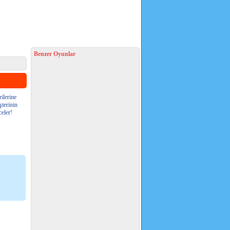
Benzer Oyunlar
ilerine
şterinin
celer!