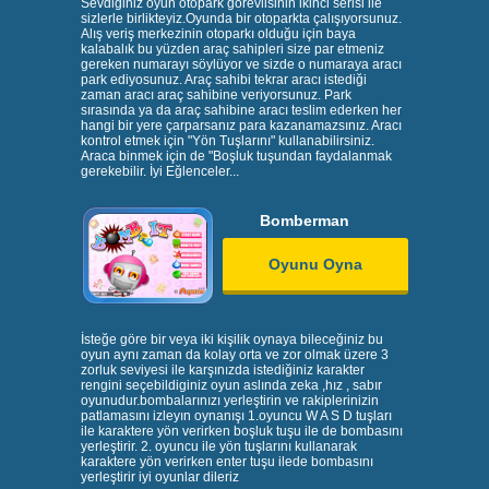
Sevdiğiniz oyun otopark görevlisinin ikinci serisi ile
sizlerle birlikteyiz.Oyunda bir otoparkta çalışıyorsunuz.
Alış veriş merkezinin otoparkı olduğu için baya
kalabalık bu yüzden araç sahipleri size par etmeniz
gereken numarayı söylüyor ve sizde o numaraya aracı
park ediyosunuz. Araç sahibi tekrar aracı istediği
zaman aracı araç sahibine veriyorsunuz. Park
sırasında ya da araç sahibine aracı teslim ederken her
hangi bir yere çarparsanız para kazanamazsınız. Aracı
kontrol etmek için "Yön Tuşlarını" kullanabilirsiniz.
Araca binmek için de "Boşluk tuşundan faydalanmak
gerekebilir. İyi Eğlenceler...
Bomberman
Oyunu Oyna
İsteğe göre bir veya iki kişilik oynaya bileceğiniz bu
oyun aynı zaman da kolay orta ve zor olmak üzere 3
zorluk seviyesi ile karşınızda istediğiniz karakter
rengini seçebildiginiz oyun aslında zeka ,hız , sabır
oyunudur.bombalarınızı yerleştirin ve rakiplerinizin
patlamasını izleyın oynanışı 1.oyuncu W A S D tuşları
ile karaktere yön verirken boşluk tuşu ile de bombasını
yerleştirir. 2. oyuncu ile yön tuşlarını kullanarak
karaktere yön verirken enter tuşu ilede bombasını
yerleştirir iyi oyunlar dileriz