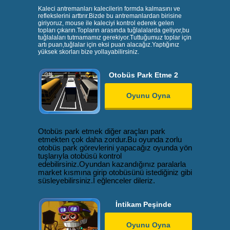
Kaleci antremanları kalecilerin formda kalmasını ve
reflekslerini arttırır.Bizde bu antremanlardan birisine
giriyoruz, mouse ile kaleciyi kontrol ederek gelen
topları çıkarın.Topların arasında tuğlalalarda geliyor,bu
tuğlalaları tutmamamız gerekiyor.Tuttuğumuz toplar için
artı puan,tuğlalar için eksi puan alacağız.Yaptığınız
yüksek skorları bize yollayabilirsiniz.
Otobüs Park Etme 2
Oyunu Oyna
Otobüs park etmek diğer araçları park 
etmekten çok daha zordur.Bu oyunda zorlu 
otobüs park görevlerini yapacağız oyunda yön 
tuşlarıyla otobüsü kontrol 
edebilirsiniz.Oyundan kazandığınız paralarla 
market kısmına girip otobüsünü istediğiniz gibi 
süsleyebilirsiniz.İ eğlenceler dileriz.
İntikam Peşinde
Oyunu Oyna