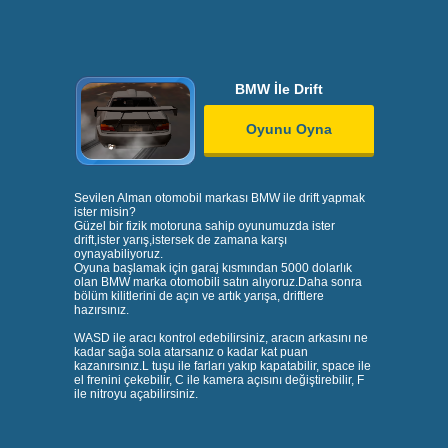
BMW İle Drift
Oyunu Oyna
Sevilen Alman otomobil markası BMW ile drift yapmak
ister misin?
Güzel bir fizik motoruna sahip oyunumuzda ister
drift,ister yarış,istersek de zamana karşı
oynayabiliyoruz.
Oyuna başlamak için garaj kısmından 5000 dolarlık
olan BMW marka otomobili satın alıyoruz.Daha sonra
bölüm kilitlerini de açın ve artık yarışa, driftlere
hazırsınız.
WASD ile aracı kontrol edebilirsiniz, aracın arkasını ne
kadar sağa sola atarsanız o kadar kat puan
kazanırsınız.L tuşu ile farları yakıp kapatabilir, space ile
el frenini çekebilir, C ile kamera açısını değiştirebilir, F
ile nitroyu açabilirsiniz.