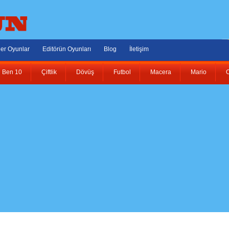
er Oyunlar
Editörün Oyunları
Blog
İletişim
Ben 10
Çiftlik
Dövüş
Futbol
Macera
Mario
O