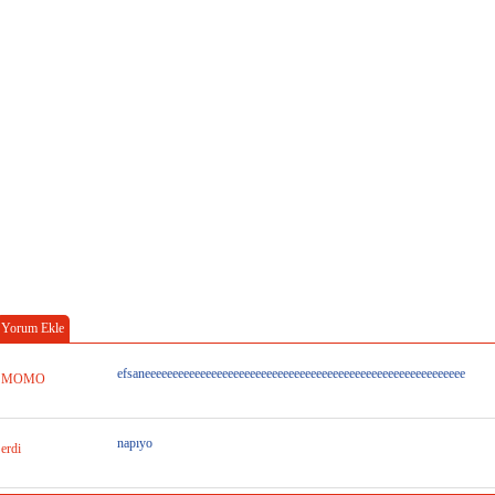
Yorum Ekle
efsaneeeeeeeeeeeeeeeeeeeeeeeeeeeeeeeeeeeeeeeeeeeeeeeeeeeeeeeeee
MOMO
napıyo
erdi