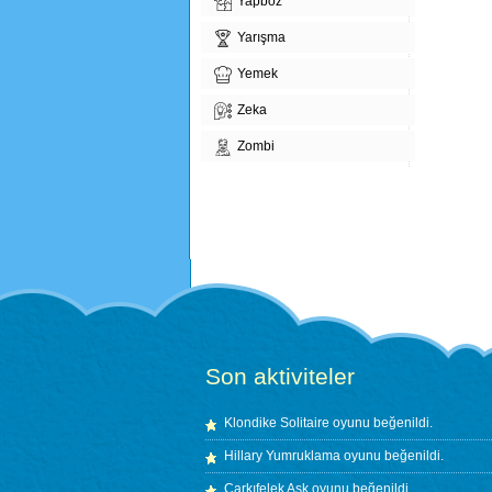
Yapboz
Yarışma
Yemek
Zeka
Zombi
Son aktiviteler
Klondike Solitaire
oyunu beğenildi.
Hillary Yumruklama
oyunu beğenildi.
Çarkıfelek Aşk
oyunu beğenildi.