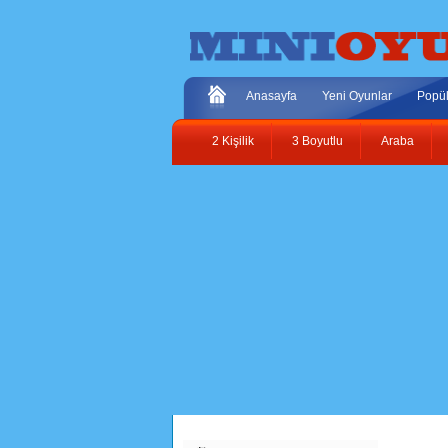
Anasayfa
Yeni Oyunlar
Popül
2 Kişilik
3 Boyutlu
Araba