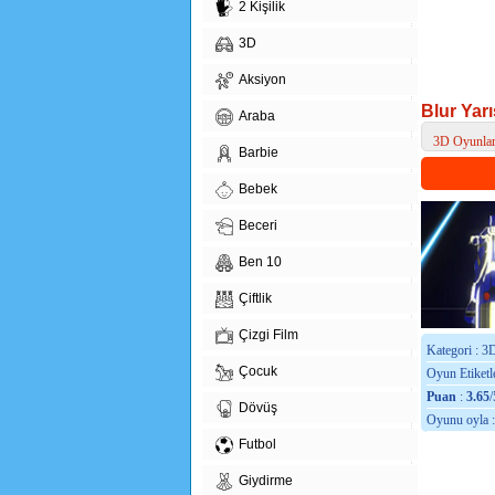
2 Kişilik
3D
Aksiyon
Blur Yarı
Araba
3D Oyunla
Barbie
> Blur Yarış
Bebek
Beceri
Ben 10
Çiftlik
Çizgi Film
Kategori : 3
Çocuk
Oyun Etiketle
Puan
:
3.65
/
Dövüş
Oyunu oyla 
Futbol
Giydirme