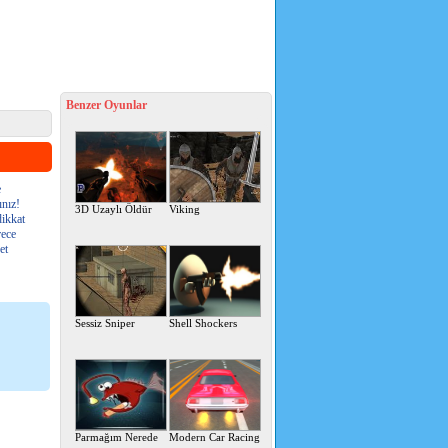
Benzer Oyunlar
e
ınız!
3D Uzaylı Öldür
Viking
dikkat
rece
et
Sessiz Sniper
Shell Shockers
Parmağım Nerede
Modern Car Racing