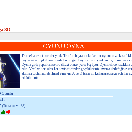
şı 3D
r
ı 3D
OYUNU OYNA
Tron efsanesini bilenler ya da Tron'un hayranı olanlar, bu oyunumuza kesinlikl
bayılacaklar. Işıltılı motorlarla bütün gün boyunca yarışmaktan hiç bıkmayacaks
Oyuna giriş yaptıktan sonra direkt olarak yarış başlıyor. Oyun içinde tuzaklara 
edin. Yeşil ve sarı olan her şeyin üstünden geçebilirsiniz. Ayrıca ilerlediğiniz sü
altınları toplamayı da ihmal etmeyin. A ve D tuşlarını kullanarak sağa-sola harek
edebilirsiniz.
D Oyunlar
ri :
5 (Toplam oy : 38)
: