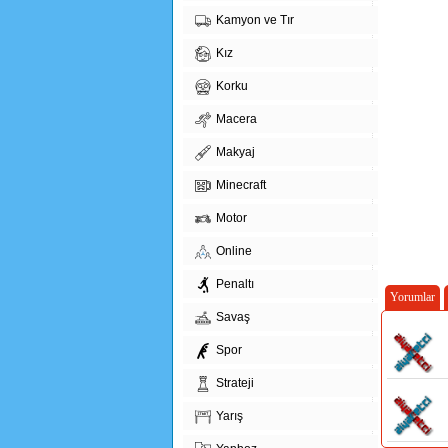
Kamyon ve Tır
Kız
Korku
Macera
Makyaj
Minecraft
Motor
Online
Penaltı
Yorumlar
Savaş
Spor
Strateji
Yarış