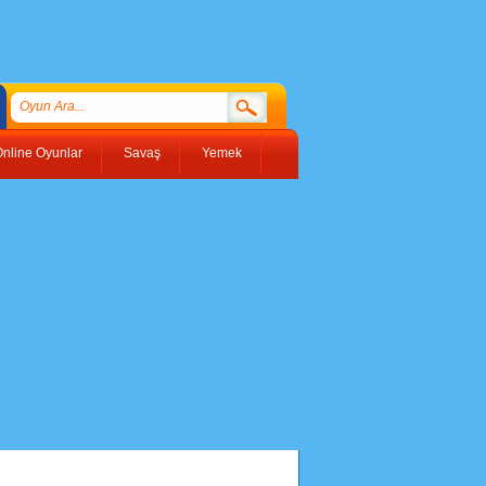
nline Oyunlar
Savaş
Yemek