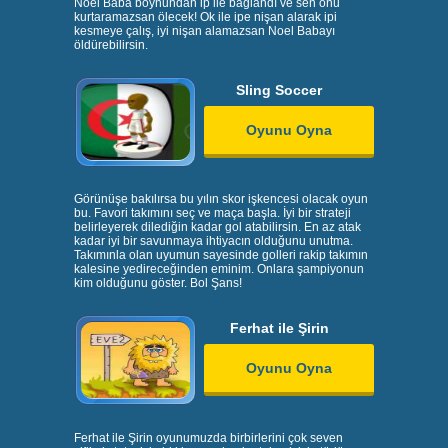
Noel Baba boynundan ip ile bağlandı ve sen onu
kurtaramazsan ölecek! Ok ile ipe nişan alarak ipi
kesmeye çalış, iyi nişan alamazsan Noel Babayı
öldürebilirsin.
Sling Soccer
Oyunu Oyna
Görünüşe bakılırsa bu yılın skor işkencesi olacak oyun
bu. Favori takımını seç ve maça başla. İyi bir strateji
belirleyerek dilediğin kadar gol atabilirsin. En az atak
kadar iyi bir savunmaya ihtiyacın olduğunu unutma.
Takımınla olan uyumun sayesinde golleri rakip takımın
kalesine yedireceğinden eminim. Onlara şampiyonun
kim olduğunu göster. Bol Şans!
Ferhat ile Şirin
Oyunu Oyna
Ferhat ile Şirin oyunumuzda birbirlerini çok seven