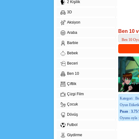
2 Kişilik
3D
Aksiyon
Ben 10 
Araba
Ben 10 Oyu
Barbie
> Ben 10 ve
Bebek
Beceri
Ben 10
Çiftlik
Çizgi Film
Kategori : B
Çocuk
Oyun Etiketle
Puan
:
3.75
/
Dövüş
Oyunu oyla 
Futbol
Giydirme