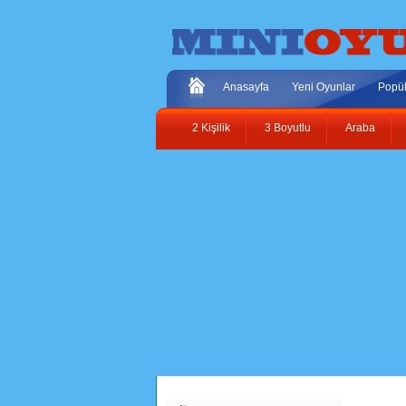
Anasayfa
Yeni Oyunlar
Popül
2 Kişilik
3 Boyutlu
Araba