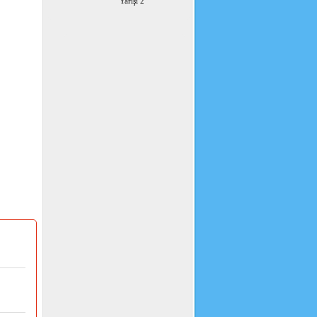
Yarışı 2