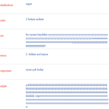
süper
dadikulerat
2 bolum acilmir
rafet
bu oyunu bayıldım yyyyyyyyyyyyyyyyyyyyyyyyyyyyyyyyyyyyyyyyy
efe
yyyyyyyyyyyyyyyyyyyyyyyyyyyyyyyyyyyyyyyyyyyyyyuuuuuuuuuu
uuuuuuuuuuuuuuuuuuuuuuuuuuuuuuuupppppppppppppppppppppppp
pppppppppppppi
2. bölüm acıl mıyor
musa
oyun çok kolay
süpermen
çokkkkkkkkkkkkkkkkkkkkkkkkkkkkkkkkkkkkkkkkkkkkkkkkkkkkkk
ukjkk
kkkkkkkkkkkkkkkkkkkkkkkkkkkkkkkkkkkkkkkkkkkkkkkkkkkkkkkk
kkkkkkkkkkkkkkkkkkkkkkkkkkkkkkkkkkkkkkkkkkkkkkkkkkkkkkkk
kkkkkk süperrrrrrrrrrrrrrrrrrrrrrrrrrrrrrrrrrrrrrrrrrrrrrrrrrrrrrrrrrrrrrrrrrrrr
rrrrrrrrrrrrrrrrrrrrrrrrrrrrrrrrrrrrrrrrrrrrrrrrrrrrrrrrrrrrrrrrrrrrrrrrrrrrrrrrrrrrr
rrrrrrrrrrrrrrrrrrrrrrrrrrrrrrrrrrrrrrrrrrrrrrrrrrrrrrrrrrrrrrrrrrrrrrrrrrrrrrrrrrrrr
rr