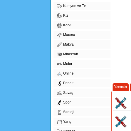
Kamyon ve Tır
Kız
Korku
Macera
Makyaj
Minecraft
Motor
Online
Penaltı
Yorumlar
Savaş
Spor
Strateji
Yarış