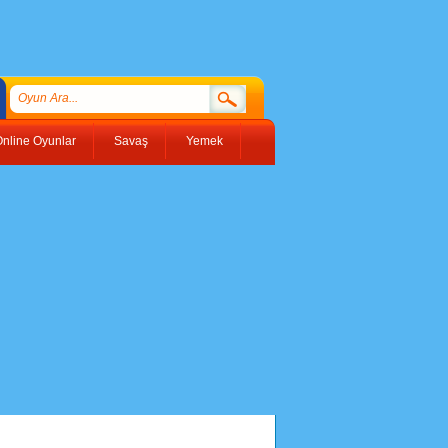
nline Oyunlar
Savaş
Yemek