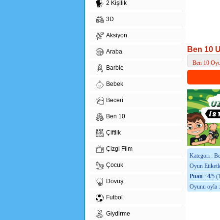
2 Kişilik
3D
Aksiyon
Ben 10 Uz
Araba
Ben 10 Oyu
Barbie
> Ben 10 Uzay
Bebek
Beceri
Ben 10
Çiftlik
Çizgi Film
Kategori : B
Çocuk
Oyun Etiketle
Puan
:
4
/5 (
Dövüş
Oyunu oyla 
Futbol
Giydirme