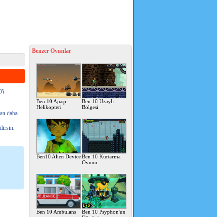
Benzer Oyunlar
'i
Ben 10 Apaçi
Ben 10 Uzaylı
Helikopteri
Bölgesi
san daha
lirsin.
Ben10 Alien Device
Ben 10 Kurtarma
Oyunu
Ben 10 Ambulans
Ben 10 Psyphon'un