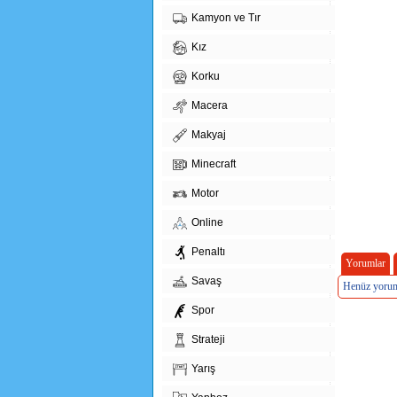
Kamyon ve Tır
Kız
Korku
Macera
Makyaj
Minecraft
Motor
Online
Penaltı
Yorumlar
Savaş
Henüz yorum
Spor
Strateji
Yarış