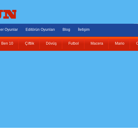
er Oyunlar
Editörün Oyunları
Blog
İletişim
Ben 10
Çiftlik
Dövüş
Futbol
Macera
Mario
O