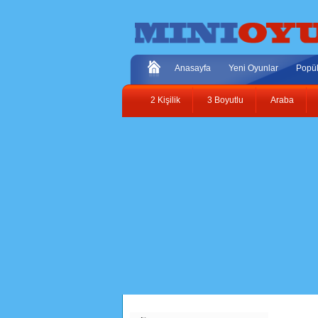
Anasayfa
Yeni Oyunlar
Popül
2 Kişilik
3 Boyutlu
Araba