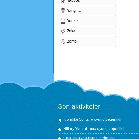
Yapboz
Yarışma
Yemek
Zeka
Zombi
Son aktiviteler
Klondike Solitaire
oyunu beğenildi.
Hillary Yumruklama
oyunu beğenildi.
Çarkıfelek Aşk
oyunu beğenildi.