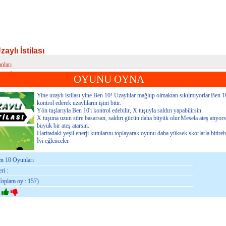
aylı İstilası
nları
lı İstilası
OYUNU OYNA
Yine uzaylı istilası yine Ben 10! Uzaylılar mağlup olmaktan sıkılmıyorlar.Ben 10
kontrol ederek uzaylıların işini bitir.
Yön tuşlarıyla Ben 10'i kontrol edebilir, X tuşuyla saldırı yapabilirsin.
X tuşuna uzun süre basarsan, saldırı gücün daha büyük olur.Mesela ateş atıyor
büyük bir ateş atarsın.
Haritadaki yeşil enerji kutularını toplayarak oyunu daha yüksek skorlarla bitirebi
İyi eğlenceler.
en 10 Oyunları
ri :
Toplam oy : 157)
: