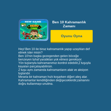
Ben 10 Kahramanlık
Zamanı
Oyunu Oyna
Hey! Ben 10 ile biraz kahramanlık yapıp uzaylıları def
etmek ister misin?
Ben 10
'nin başka gezegenden gelen böceğe
benzeyen tuhaf yaratıkları yok etmesi gerekiyor.
Yön tuşları
yla kahramanımızı kontrol edebilir,
Z
tuşuyla
kayaları parçalayabilirsin.
Z
tuşu aynı zamanda kahramanların
atak
ve
aksiyon
tuşlarıdır.
Mesela bir kahraman hızlı koşarken diğeri ateş atar.
Kahramanlar kendiliğinden değişeceklerdir,zamanını
doğru kullanmayı unutma.