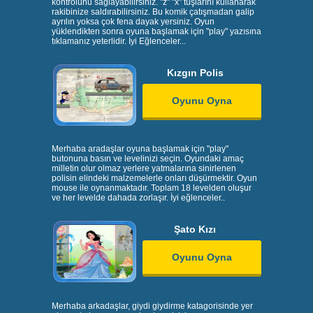
kontrolunu sağlayabilirsiniz. "z" "x" tuşlarını kullanarak
rakibinize saldırabilirsiniz. Bu komik çatışmadan galip
ayrılın yoksa çok fena dayak yersiniz. Oyun
yüklendikten sonra oyuna başlamak için "play" yazısına
tıklamanız yeterlidir. İyi Eğlenceler...
Kızgın Polis
Oyunu Oyna
Merhaba aradaşlar oyuna başlamak için "play"
butonuna basın ve levelinizi seçin. Oyundaki amaç
milletin olur olmaz yerlere yatmalarına sinirlenen
polisin elindeki malzemelerle onları düşürmektir. Oyun
mouse ile oynanmaktadır. Toplam 18 levelden oluşur
ve her levelde dahada zorlaşır. İyi eğlenceler..
Şato Kızı
Oyunu Oyna
Merhaba arkadaşlar, giydi giydirme katagorisinde yer