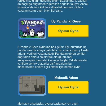
renkteki kutuların üstlerine gidin. Bazıları para, bazıları
da boşluğa düşürmeniz gereken engeller oluyor. Ancak
kırmızı ya da mor kutulara dikkat etmelisiniz. Onlara
yakalanırsanız oyun biter. Bol şans.
Üç Panda iki Gece
Oyunu Oyna
3 Panda 2 Gece oyununa hoş geldin.Oyunumuzda üç
panda ıssız bir adaya gelir fakat bu adada uzun yıllardır
adanın yerlileri yaşamaktadır.Pandaları gören yerliler
doğrudan onlara saldırır.Ne olduğunu dahi
anlayamayan pandalar kaçmaya başlar.Yakalanırsalar
yerlilere yemek olacaklardır.Pandaların bu
macerasında onlara eşlik etmek için hemen oyna.
Mekanik Adam
Oyunu Oyna
Merhaba arkadaşlar, oyuna başlamak için oyun