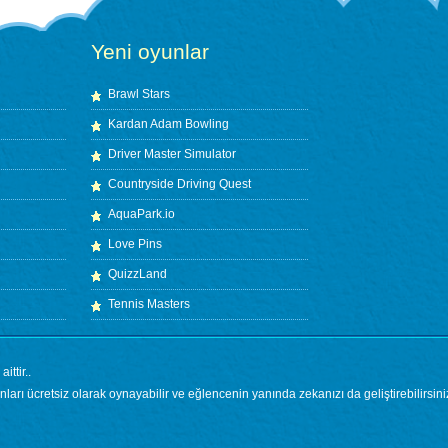
Yeni oyunlar
Brawl Stars
Kardan Adam Bowling
Driver Master Simulator
Countryside Driving Quest
AquaPark.io
Love Pins
QuizzLand
Tennis Masters
ttir..
ları ücretsiz olarak oynayabilir ve eğlencenin yanında zekanızı da geliştirebilirsini