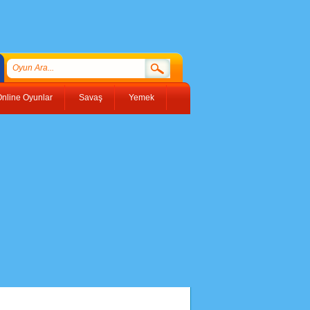
nline Oyunlar
Savaş
Yemek