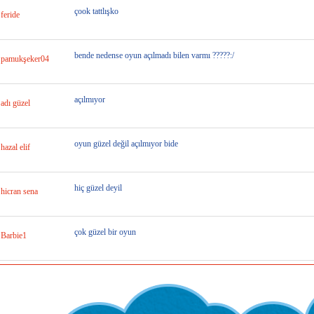
çook tattlışko
feride
bende nedense oyun açılmadı bilen varmı ?????:/
pamukşeker04
açılmıyor
adı güzel
oyun güzel değil açılmıyor bide
hazal elif
hiç güzel deyil
hicran sena
çok güzel bir oyun
Barbie1