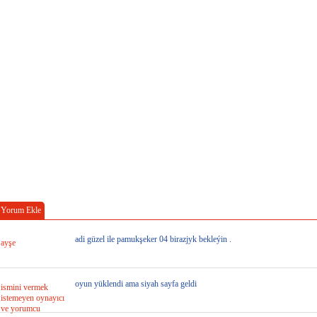
Yorum Ekle
adi güzel ile pamukşeker 04 birazjyk bekleýin .
ayşe
oyun yüklendi ama siyah sayfa geldi
ismini vermek
istemeyen oynayıcı
ve yorumcu