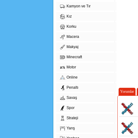
Kamyon ve Tır
Kız
Korku
Macera
Makyaj
Minecraft
Motor
Online
Penaltı
Yorumlar
Savaş
Spor
Strateji
Yarış