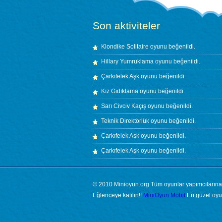
Son aktiviteler
Klondike Solitaire
oyunu beğenildi.
Hillary Yumruklama
oyunu beğenildi.
Çarkıfelek Aşk
oyunu beğenildi.
Kız Gıdıklama
oyunu beğenildi.
Sarı Civciv Kaçış
oyunu beğenildi.
Teknik Direktörlük
oyunu beğenildi.
Çarkıfelek Aşk
oyunu beğenildi.
Çarkıfelek Aşk
oyunu beğenildi.
© 2010 Minioyun.org Tüm oyunlar yapımcılarına ai
Eğlenceye katılın!!
MiniOyun Mobil
En güzel oyun