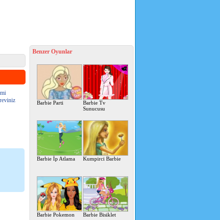
Benzer Oyunlar
emi
reviniz
Barbie Parti
Barbie Tv
Sunucusu
Barbie İp Atlama
Kumpirci Barbie
Barbie Pokemon
Barbie Bisiklet