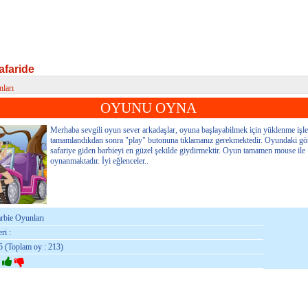
afaride
ları
aride
OYUNU OYNA
Merhaba sevgili oyun sever arkadaşlar, oyuna başlayabilmek için yüklenme işl
tamamlandıkdan sonra "play" butonuna tıklamanız gerekmektedir. Oyundaki gö
safariye giden barbieyi en güzel şekilde giydirmektir. Oyun tamamen mouse ile
oynanmaktadır. İyi eğlenceler..
arbie Oyunları
ri :
5 (Toplam oy : 213)
: