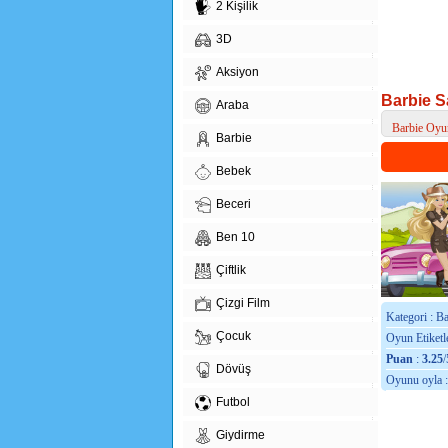
2 Kişilik
3D
Aksiyon
Barbie S
Araba
Barbie Oyun
Barbie
> Barbie Saf
Bebek
Beceri
Ben 10
Çiftlik
Çizgi Film
Kategori : B
Çocuk
Oyun Etiketle
Puan
:
3.25
/
Dövüş
Oyunu oyla 
Futbol
Giydirme