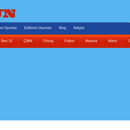
er Oyunlar
Editörün Oyunları
Blog
İletişim
Ben 10
Çiftlik
Dövüş
Futbol
Macera
Mario
O