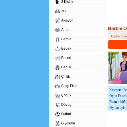
2 Kişilik
3D
Aksiyon
Barbie Of
Araba
Barbie Oyun
Barbie
> Barbie Ofi
Bebek
Beceri
Ben 10
Çiftlik
Çizgi Film
Kategori : B
Çocuk
Oyun Etiketle
Puan
:
4.05
/
Dövüş
Oyunu oyla 
Futbol
Giydirme