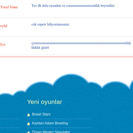
Yes ilk defa oynadım ve coooooooooooooookkk beyendim
Yusuf İslam
cok superr biliyormusunuz
eylul
çooooooooooooooooooooooooooooooooooooooooooooooooooookkk
Ece
kkkkk güzel
Yeni oyunlar
Brawl Stars
Kardan Adam Bowling
Driver Master Simulator