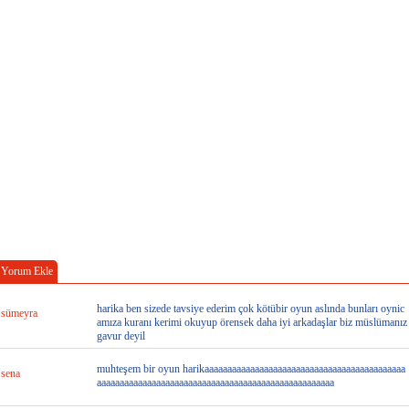
Yorum Ekle
harika ben sizede tavsiye ederim çok kötübir oyun aslında bunları oynic
sümeyra
amıza kuranı kerimi okuyup örensek daha iyi arkadaşlar biz müslümanız
gavur deyil
muhteşem bir oyun harikaaaaaaaaaaaaaaaaaaaaaaaaaaaaaaaaaaaaaaaaaaaa
sena
aaaaaaaaaaaaaaaaaaaaaaaaaaaaaaaaaaaaaaaaaaaaaaaaaaaa