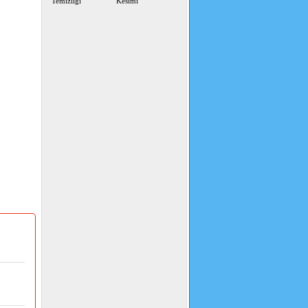
Temizliği
Kesimi