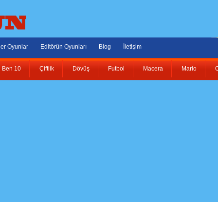
er Oyunlar
Editörün Oyunları
Blog
İletişim
Ben 10
Çiftlik
Dövüş
Futbol
Macera
Mario
O