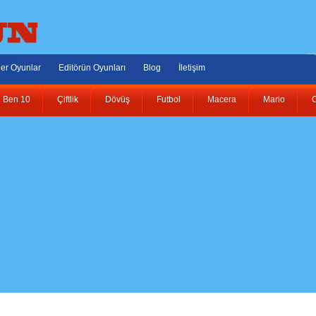
er Oyunlar
Editörün Oyunları
Blog
İletişim
Ben 10
Çiftlik
Dövüş
Futbol
Macera
Mario
O