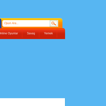
nline Oyunlar
Savaş
Yemek