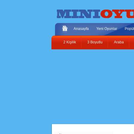
Anasayfa
Yeni Oyunlar
Popül
2 Kişilik
3 Boyutlu
Araba