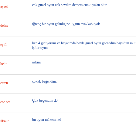
cok guzel oyun cok sevdim demem cunki yalan olur
aysel
iğrenç bir oyun gelinliğine uygun ayakkabı yok
defne
ben 4 gidiyorum ve hayatımda böyle güzel oyun görnedim bayıldım müt
eylül
iş bir oyun
askmi
helin
çokkk beğendim.
ceren
Çok begendim :D
ece.ece
bu oyun mükemmel
ilknur