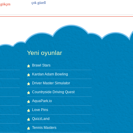
çok güzell
gökçen
Yeni oyunlar
Brawl Stars
Kardan Adam Bowling
Driver Master Simulator
Countryside Driving Quest
AquaPark.io
Love Pins
QuizzLand
Tennis Masters