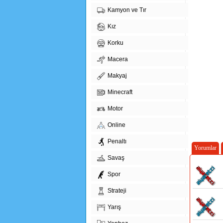
Kamyon ve Tır
Kız
Korku
Macera
Makyaj
Minecraft
Motor
Online
Penaltı
Yorumlar
Savaş
Spor
Strateji
Yarış