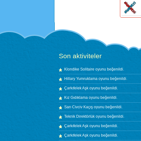
Son aktiviteler
Klondike Solitaire
oyunu beğenildi.
Hillary Yumruklama
oyunu beğenildi.
Çarkıfelek Aşk
oyunu beğenildi.
Kız Gıdıklama
oyunu beğenildi.
Sarı Civciv Kaçış
oyunu beğenildi.
Teknik Direktörlük
oyunu beğenildi.
Çarkıfelek Aşk
oyunu beğenildi.
Çarkıfelek Aşk
oyunu beğenildi.