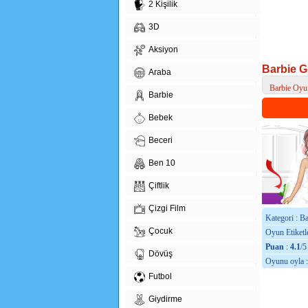
2 Kişilik
3D
Aksiyon
Barbie G
Araba
Barbie Oyun
Barbie
> Barbie Ge
Bebek
Beceri
Ben 10
Çiftlik
Çizgi Film
Kategori : B
Çocuk
Oyun Etiketle
Puan
:
4.1
/5
Dövüş
Oyunu oyla 
Futbol
Giydirme