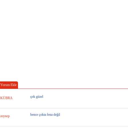
Yorum Ekle
çok güzel
KÜBRA
bence çokta fena değil
zeynep