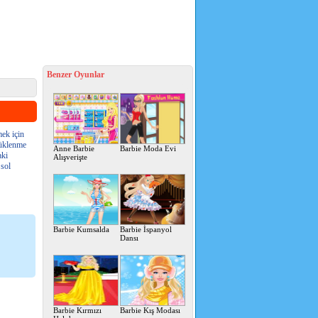
Benzer Oyunlar
mek için
Yüklenme
Anne Barbie
Barbie Moda Evi
aki
Alışverişte
 sol
Barbie Kumsalda
Barbie İspanyol
Dansı
Barbie Kırmızı
Barbie Kış Modası