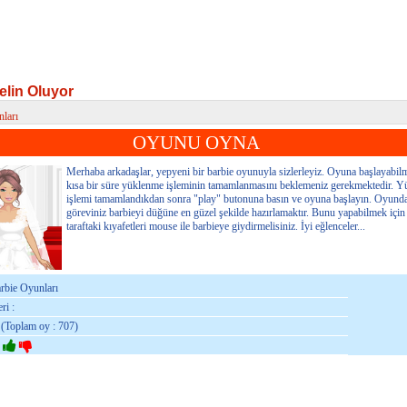
elin Oluyor
ları
lin Oluyor
OYUNU OYNA
Merhaba arkadaşlar, yepyeni bir barbie oyunuyla sizlerleyiz. Oyuna başlayabil
kısa bir süre yüklenme işleminin tamamlanmasını beklemeniz gerekmektedir. 
işlemi tamamlandıkdan sonra "play" butonuna basın ve oyuna başlayın. Oyund
göreviniz barbieyi düğüne en güzel şekilde hazırlamaktır. Bunu yapabilmek için
taraftaki kıyafetleri mouse ile barbieye giydirmelisiniz. İyi eğlenceler...
arbie Oyunları
ri :
 (Toplam oy : 707)
: