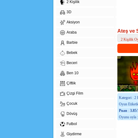
2 Kişilik
3D
Aksiyon
Ateş ve 
Araba
2 Kişilik O
Barbie
> Ateş ve S
Bebek
Beceri
Ben 10
Çiftlik
Çizgi Film
Kategori : 2 
Çocuk
Oyun Etiketle
Puan
:
3.85
/
Dövüş
Oyunu oyla 
Futbol
Giydirme