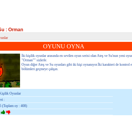
Su : Orman
yunlar
u : Orman
OYUNU OYNA
İki kişilik oyunlar arasında en sevilen oyun serisi olan Ateş ve Su'nun yeni oyu
"Orman"" sizlerle.
Oyun diğer Ateş ve Su oyunları gibi iki kişi oynanıyor.İki karakteri de kontrol 
bölümleri geçmeye çalışın.
Kişilik Oyunlar
ri :
5 (Toplam oy : 408)
: