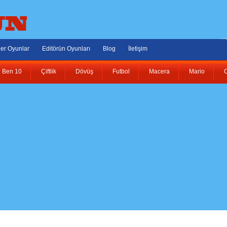
er Oyunlar
Editörün Oyunları
Blog
İletişim
Ben 10
Çiftlik
Dövüş
Futbol
Macera
Mario
O