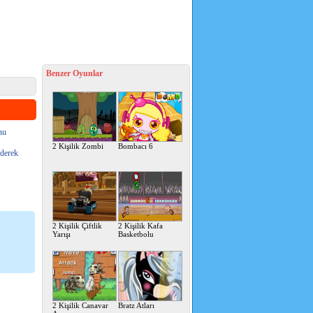
Benzer Oyunlar
nu
2 Kişilik Zombi
Bombacı 6
ederek
2 Kişilik Çiftlik
2 Kişilik Kafa
Yarışı
Basketbolu
2 Kişilik Canavar
Bratz Atları