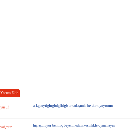
Yorum Ekle
arkgauytfghrgbdgfhfgb arkadaşımla berabr oynyorum
yusuf
hiç açımıyor ben hiç beyenmedim kesinlikle oynamayın
yağmur