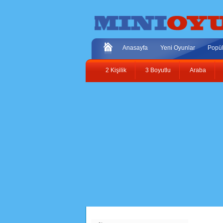
Anasayfa
Yeni Oyunlar
Popül
2 Kişilik
3 Boyutlu
Araba