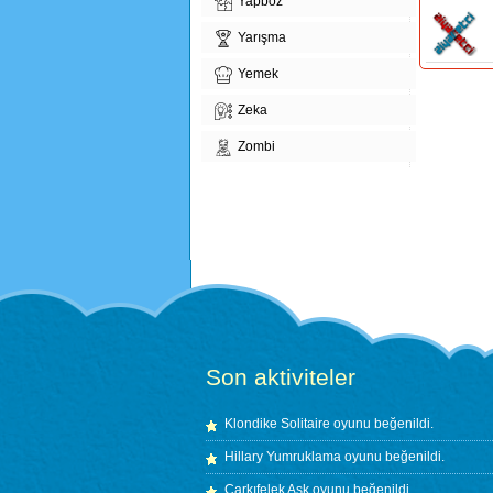
Yapboz
Yarışma
Yemek
Zeka
Zombi
Son aktiviteler
Klondike Solitaire
oyunu beğenildi.
Hillary Yumruklama
oyunu beğenildi.
Çarkıfelek Aşk
oyunu beğenildi.