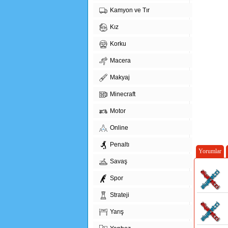
Kamyon ve Tır
Kız
Korku
Macera
Makyaj
Minecraft
Motor
Online
Penaltı
Yorumlar
Savaş
Spor
Strateji
Yarış