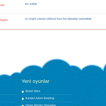
hec acilmir
nail
ay cicişler yenisini yükleyin beya ben adanadan yazirumbak
begüm
Yeni oyunlar
Brawl Stars
Kardan Adam Bowling
Driver Master Simulator