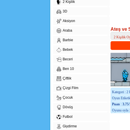
2 Kişilik
3D
Aksiyon
Ateş ve 
Araba
2 Kişilik O
Barbie
> Ateş ve Su
Bebek
Beceri
Ben 10
Çiftlik
Çizgi Film
Kategori : 2 
Çocuk
Oyun Etiketle
Puan
:
3.75
/
Dövüş
Oyunu oyla 
Futbol
Giydirme