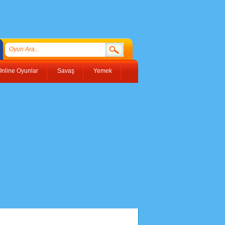
nline Oyunlar
Savaş
Yemek