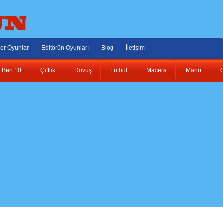
er Oyunlar
Editörün Oyunları
Blog
İletişim
Ben 10
Çiftlik
Dövüş
Futbol
Macera
Mario
O