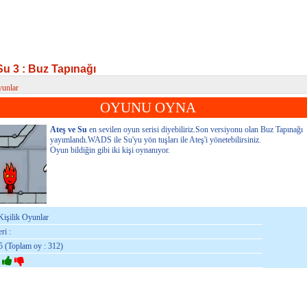
Su 3 : Buz Tapınağı
yunlar
 3 : Buz Tapınağı
OYUNU OYNA
Ateş ve Su
en sevilen oyun serisi diyebiliriz.Son versiyonu olan Buz Tapınağı
yayımlandı.WADS ile Su'yu yön tuşları ile Ateş'i yönetebilirsiniz.
Oyun bildiğin gibi iki kişi oynanıyor.
Kişilik Oyunlar
ri :
5 (Toplam oy : 312)
: