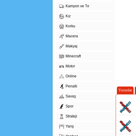
Kamyon ve Tır
Kız
Korku
Macera
Makyaj
Minecraft
Motor
Online
Penaltı
Yorumlar
Savaş
Spor
Strateji
Yarış