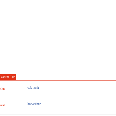
Yorum Ekle
çok mutiş
slm
hec acilmir
nail