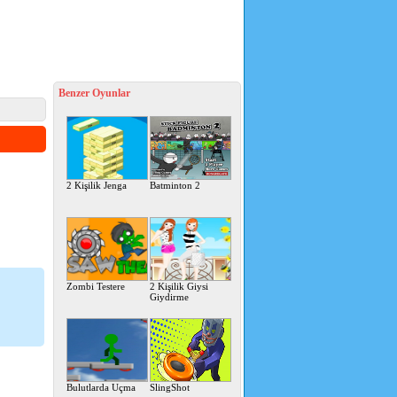
Benzer Oyunlar
2 Kişilik Jenga
Batminton 2
Zombi Testere
2 Kişilik Giysi
Giydirme
Bulutlarda Uçma
SlingShot