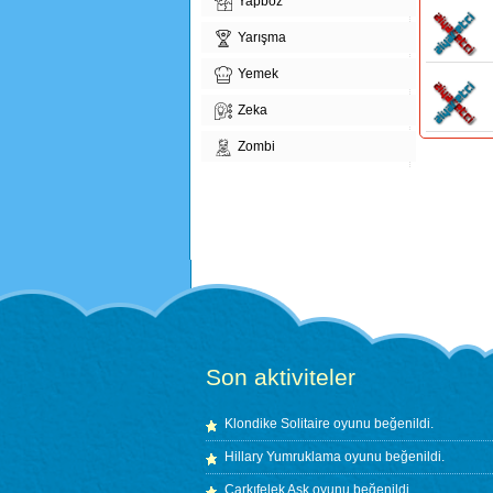
Yapboz
Yarışma
Yemek
Zeka
Zombi
Son aktiviteler
Klondike Solitaire
oyunu beğenildi.
Hillary Yumruklama
oyunu beğenildi.
Çarkıfelek Aşk
oyunu beğenildi.