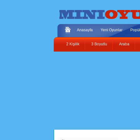
Anasayfa
Yeni Oyunlar
Popül
2 Kişilik
3 Boyutlu
Araba