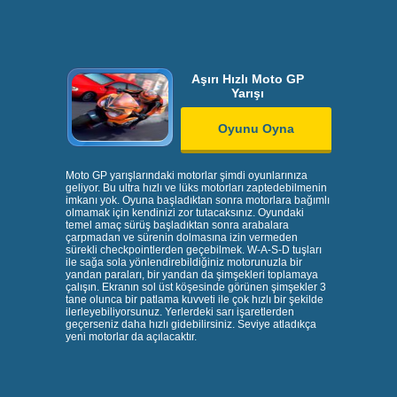
Aşırı Hızlı Moto GP
Yarışı
Oyunu Oyna
Moto GP yarışlarındaki motorlar şimdi oyunlarınıza
geliyor. Bu ultra hızlı ve lüks motorları zaptedebilmenin
imkanı yok. Oyuna başladıktan sonra motorlara bağımlı
olmamak için kendinizi zor tutacaksınız. Oyundaki
temel amaç sürüş başladıktan sonra arabalara
çarpmadan ve sürenin dolmasına izin vermeden
sürekli checkpointlerden geçebilmek. W-A-S-D tuşları
ile sağa sola yönlendirebildiğiniz motorunuzla bir
yandan paraları, bir yandan da şimşekleri toplamaya
çalışın. Ekranın sol üst köşesinde görünen şimşekler 3
tane olunca bir patlama kuvveti ile çok hızlı bir şekilde
ilerleyebiliyorsunuz. Yerlerdeki sarı işaretlerden
geçerseniz daha hızlı gidebilirsiniz. Seviye atladıkça
yeni motorlar da açılacaktır.