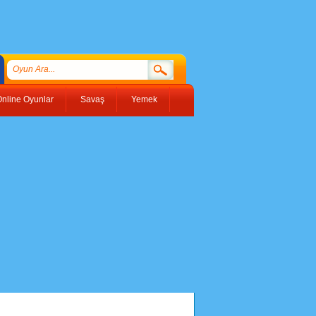
nline Oyunlar
Savaş
Yemek