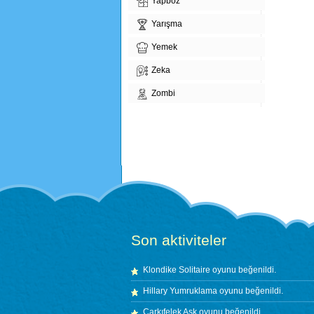
Yapboz
Yarışma
Yemek
Zeka
Zombi
Son aktiviteler
Klondike Solitaire
oyunu beğenildi.
Hillary Yumruklama
oyunu beğenildi.
Çarkıfelek Aşk
oyunu beğenildi.