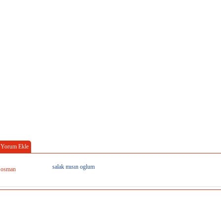
Yorum Ekle
salak mısın oglum
osman