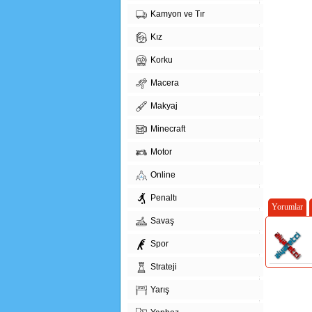
Kamyon ve Tır
Kız
Korku
Macera
Makyaj
Minecraft
Motor
Online
Penaltı
Yorumlar
Savaş
Spor
Strateji
Yarış