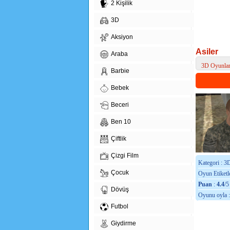
2 Kişilik
3D
Aksiyon
Asiler
Araba
3D Oyunla
Barbie
> Asiler
Bebek
Beceri
Ben 10
Çiftlik
Çizgi Film
Kategori : 3
Çocuk
Oyun Etiketle
Puan
:
4.4
/5
Dövüş
Oyunu oyla 
Futbol
Giydirme