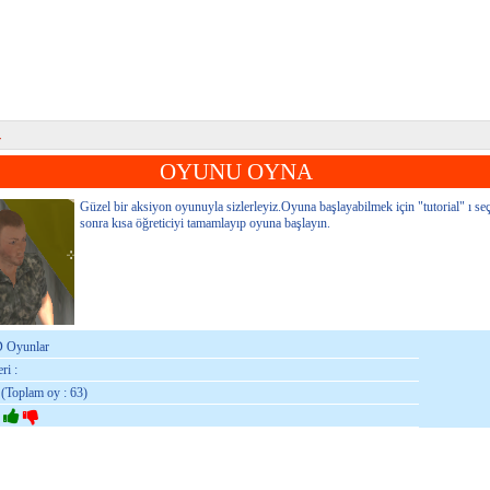
r
OYUNU OYNA
Güzel bir aksiyon oyunuyla sizlerleyiz.Oyuna başlayabilmek için "tutorial" ı se
sonra kısa öğreticiyi tamamlayıp oyuna başlayın.
D Oyunlar
ri :
 (Toplam oy : 63)
: