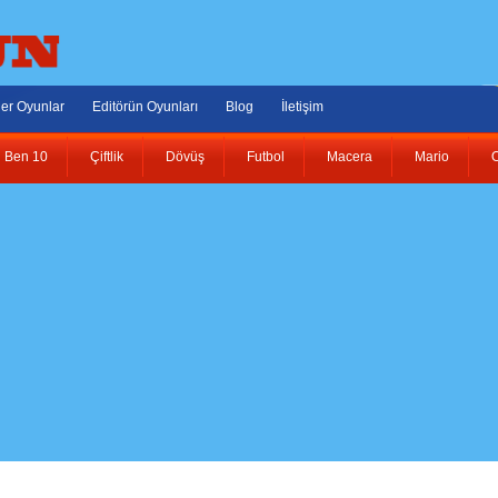
er Oyunlar
Editörün Oyunları
Blog
İletişim
Ben 10
Çiftlik
Dövüş
Futbol
Macera
Mario
O