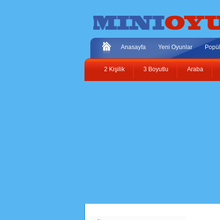
Anasayfa
Yeni Oyunlar
Popül
2 Kişilik
3 Boyutlu
Araba