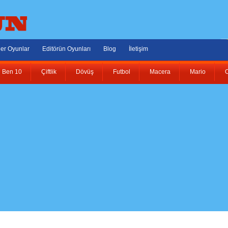
er Oyunlar
Editörün Oyunları
Blog
İletişim
Ben 10
Çiftlik
Dövüş
Futbol
Macera
Mario
O