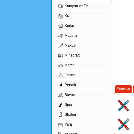
Kamyon ve Tır
Kız
Korku
Macera
Makyaj
Minecraft
Motor
Online
Penaltı
Yorumlar
Savaş
Spor
Strateji
Yarış