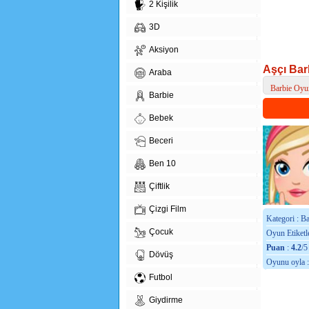
2 Kişilik
3D
Aksiyon
Aşçı Bar
Araba
Barbie Oyun
Barbie
> Aşçı Barbi
Bebek
Beceri
Ben 10
Çiftlik
Çizgi Film
Kategori : B
Çocuk
Oyun Etiketle
Puan
:
4.2
/5
Dövüş
Oyunu oyla 
Futbol
Giydirme