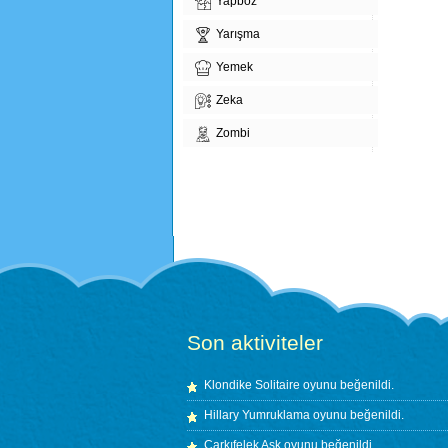
Yapboz
Yarışma
Yemek
Zeka
Zombi
Son aktiviteler
Klondike Solitaire
oyunu beğenildi.
Hillary Yumruklama
oyunu beğenildi.
Çarkıfelek Aşk
oyunu beğenildi.