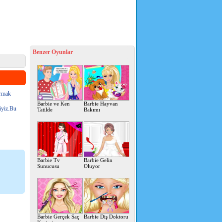
Benzer Oyunlar
urmak
Barbie ve Ken
Barbie Hayvan
liyiz.Bu
Tatilde
Bakımı
Barbie Tv
Barbie Gelin
Sunucusu
Oluyor
Barbie Gerçek Saç
Barbie Diş Doktoru