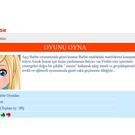
bie
ları
e
OYUNU OYNA
Aşçı Barbie oyunumzuda güzel kızımız Barbie mutfaktaki marifetlerini konuşt
istiyor.Ancak bunun için bizim yardımımıza ihtiyacı var.Verilen süre içiersinde
yönergeleri doğru bir şekilde " mouse'' kullanrak takip etmeli ve gerçekleştirme
zevkli ve eğlenceli oyunumuzda güzel vakit geçirmeniz dileğiyle...
arbie Oyunları
ri :
 (Toplam oy : 89)
: