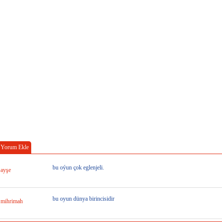
Yorum Ekle
bu oýun çok eglenjeli.
ayşe
bu oyun dünya birincisidir
mihrimah