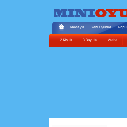
Anasayfa
Yeni Oyunlar
Popül
2 Kişilik
3 Boyutlu
Araba