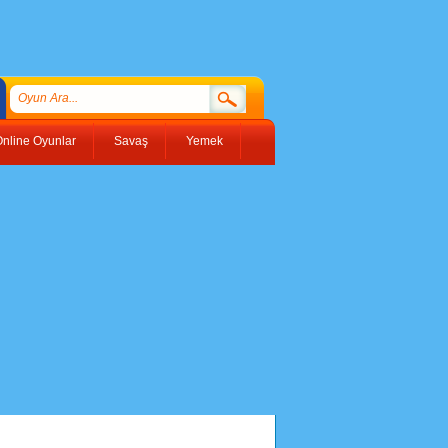
nline Oyunlar
Savaş
Yemek