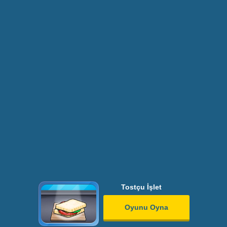
Tostçu İşlet
Oyunu Oyna