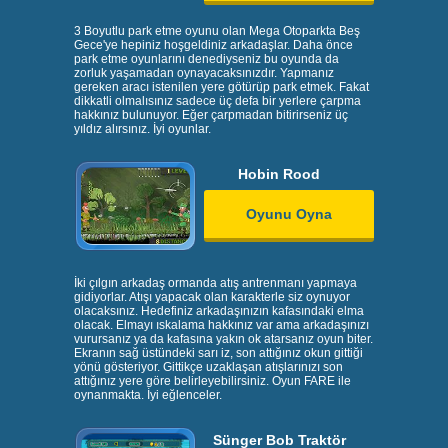
3 Boyutlu park etme oyunu olan Mega Otoparkta Beş
Gece'ye hepiniz hoşgeldiniz arkadaşlar. Daha önce
park etme oyunlarını denediyseniz bu oyunda da
zorluk yaşamadan oynayacaksınızdır. Yapmanız
gereken aracı istenilen yere götürüp park etmek. Fakat
dikkatli olmalısınız sadece üç defa bir yerlere çarpma
hakkınız bulunuyor. Eğer çarpmadan bitirirseniz üç
yıldız alırsınız. İyi oyunlar.
Hobin Rood
Oyunu Oyna
İki çılgın arkadaş ormanda atış antrenmanı yapmaya
gidiyorlar. Atışı yapacak olan karakterle siz oynuyor
olacaksınız. Hedefiniz arkadaşınızın kafasındaki elma
olacak. Elmayı ıskalama hakkınız var ama arkadaşınızı
vurursanız ya da kafasına yakın ok atarsanız oyun biter.
Ekranın sağ üstündeki sarı iz, son attığınız okun gittiği
yönü gösteriyor. Gittikçe uzaklaşan atışlarınızı son
attığınız yere göre belirleyebilirsiniz. Oyun FARE ile
oynanmakta. İyi eğlenceler.
Sünger Bob Traktör