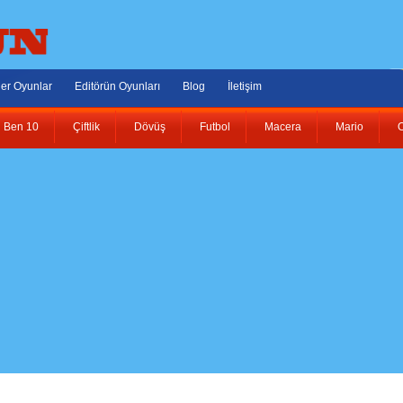
er Oyunlar
Editörün Oyunları
Blog
İletişim
Ben 10
Çiftlik
Dövüş
Futbol
Macera
Mario
O