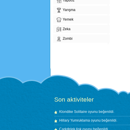
Yapboz
Yarışma
Yemek
Zeka
Zombi
Son aktiviteler
Klondike Solitaire
oyunu beğenildi.
Hillary Yumruklama
oyunu beğenildi.
Çarkıfelek Aşk
oyunu beğenildi.