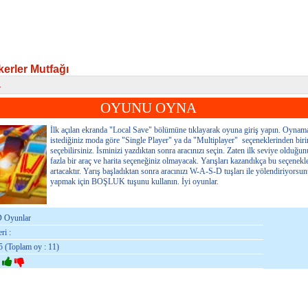
kerler Mutfağı
r
erler Mutfağı
OYUNU OYNA
İlk açılan ekranda "Local Save" bölümüne tıklayarak oyuna giriş yapın. Oynam
istediğiniz moda göre "Single Player" ya da "Multiplayer" seçeneklerinden biri
seçebilirsiniz. İsminizi yazdıktan sonra aracınızı seçin. Zaten ilk seviye olduğun
fazla bir araç ve harita seçeneğiniz olmayacak. Yarışları kazandıkça bu seçenekle
artacaktır. Yarış başladıktan sonra aracınızı W-A-S-D tuşları ile yölendiriyorsu
yapmak için BOŞLUK tuşunu kullanın. İyi oyunlar.
D Oyunlar
ri :
5 (Toplam oy : 11)
: