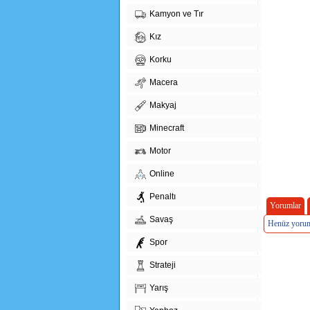
Kamyon ve Tır
Kız
Korku
Macera
Makyaj
Minecraft
Motor
Online
Penaltı
Yorumlar
Savaş
Henüz yorum
Spor
Strateji
Yarış