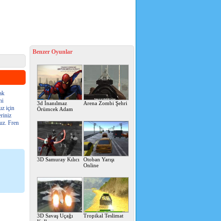
Benzer Oyunlar
ak
ni
3d İnanılmaz
Arena Zombi Şehri
uz için
Örümcek Adam
riniz
nuz. Fren
3D Samuray Kılıcı
Otoban Yarışı
Online
3D Savaş Uçağı
Tropikal Teslimat