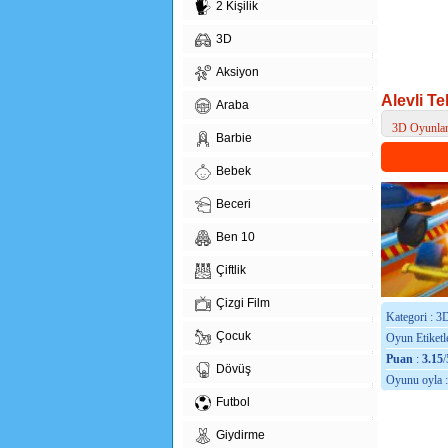
2 Kişilik
3D
Aksiyon
Alevli Te
Araba
3D Oyunla
Barbie
> Alevli Tek
Bebek
Beceri
Ben 10
Çiftlik
Çizgi Film
Kategori : 3
Çocuk
Oyun Etiketle
Puan
:
3.15
/
Dövüş
Oyunu oyla 
Futbol
Giydirme