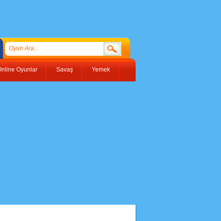
nline Oyunlar
Savaş
Yemek