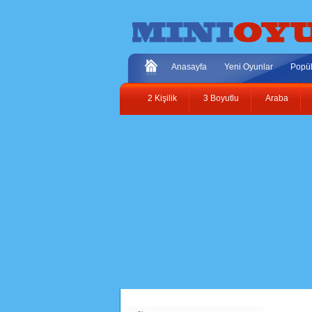
Anasayfa
Yeni Oyunlar
Popül
2 Kişilik
3 Boyutlu
Araba