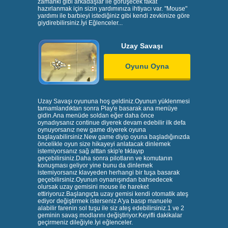
zamanki gibi arkadaşlar ile görüşecek fakat
hazırlanmak için sizin yardımınıza ihtiyacı var. "Mouse"
yardımı ile barbieyi istediğiniz gibi kendi zevkinize göre
giydirebilirsiniz.İyi Eğlenceler...
Uzay Savaşı
Oyunu Oyna
Uzay Savaşı oyununa hoş geldiniz.Oyunun yüklenmesi
tamamlandıktan sonra Play'e basarak ana menüye
gidin.Ana menüde soldan eğer daha önce
oynadıysanız continue diyerek devam edebilir ilk defa
oynuyorsanız new game diyerek oyuna
başlayabilirsiniz.New game diyip oyuna başladığınızda
öncelikle oyun size hikayeyi anlatacak dinlemek
istemiyorsanız sağ alttan skip'e tıklayıp
geçebilirsiniz.Daha sonra pilotların ve komutanın
konuşması geliyor yine bunu da dinlemek
istemiyorsanız klavyeden herhangi bir tuşa basarak
geçebilirsiniz.Oyunun oynanışından bahsedecek
olursak uzay gemisini mouse ile hareket
ettiriyoruz.Başlangıçta uzay gemisi kendi otomatik ateş
ediyor değiştirmek isterseniz A'ya basıp manuele
alabilir farenin sol tuşu ile siz ateş edebilirsiniz.1 ve 2
geminin savaş modlarını değiştiriyor.Keyifli dakikalar
geçirmeniz dileğiyle.İyi eğlenceler.