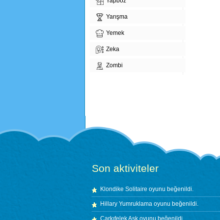
Yapboz
Yarışma
Yemek
Zeka
Zombi
Son aktiviteler
Klondike Solitaire
oyunu beğenildi.
Hillary Yumruklama
oyunu beğenildi.
Çarkıfelek Aşk
oyunu beğenildi.