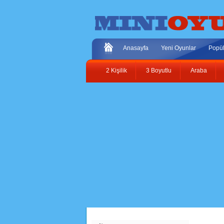
Anasayfa
Yeni Oyunlar
Popül
2 Kişilik
3 Boyutlu
Araba