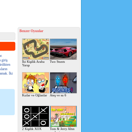
Benzer Oyunlar
r.
 giriş
İki Kişilik Araba
Two Stunts
irdikten
Yarışı
kların
lamak. İki
Kızlar ve Oğlanlar
Ateş ve su 6
2 Kişilik XOX
Tom & Jerry Altın