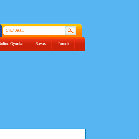
nline Oyunlar
Savaş
Yemek