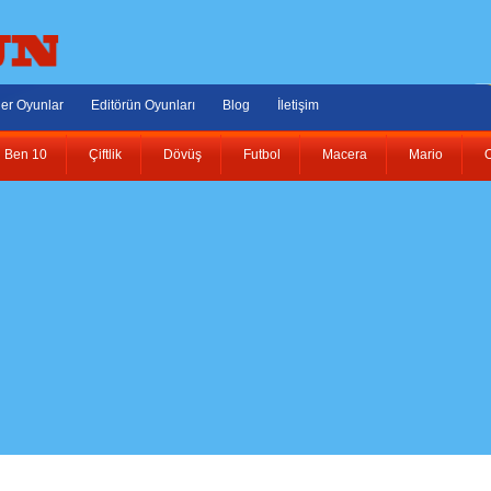
er Oyunlar
Editörün Oyunları
Blog
İletişim
Ben 10
Çiftlik
Dövüş
Futbol
Macera
Mario
O