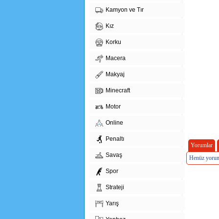
Kamyon ve Tır
Kız
Korku
Macera
Makyaj
Minecraft
Motor
Online
Penaltı
Yorumlar
Savaş
Henüz yorum
Spor
Strateji
Yarış