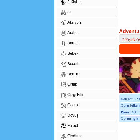
2 Kişilik
3D
Aksiyon
Adventur
Araba
2 Kişilik O
Barbie
> Adventure
Bebek
Beceri
Ben 10
Çiftlik
Çizgi Film
Kategori : 2 
Çocuk
Oyun Etiketle
Puan
:
4.1
/5
Dövüş
Oyunu oyla 
Futbol
Giydirme