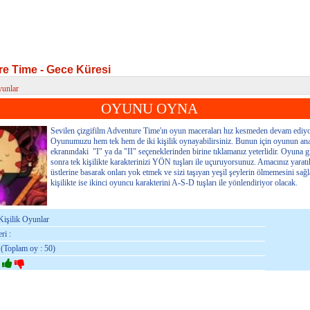
e Time - Gece Küresi
yunlar
 Time - Gece Küresi
OYUNU OYNA
Sevilen çizgifilm Adventure Time'ın oyun maceraları hız kesmeden devam ediyo
Oyunumuzu hem tek hem de iki kişilik oynayabilirsiniz. Bunun için oyunun ana
ekranındaki "I" ya da "II" seçeneklerinden birine tıklamanız yeterlidir. Oyuna g
sonra tek kişilikte karakterinizi YÖN tuşları ile uçuruyorsunuz. Amacınız yaratı
üstlerine basarak onları yok etmek ve sizi taşıyan yeşil şeylerin ölmemesini sağ
kişilikte ise ikinci oyuncu karakterini A-S-D tuşları ile yönlendiriyor olacak.
Kişilik Oyunlar
ri :
 (Toplam oy : 50)
: