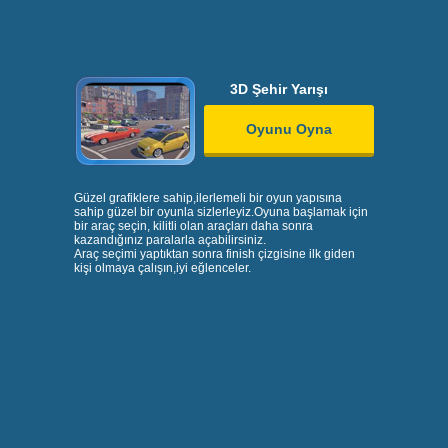
3D Şehir Yarışı
Oyunu Oyna
Güzel grafiklere sahip,ilerlemeli bir oyun yapısına
sahip güzel bir oyunla sizlerleyiz.Oyuna başlamak için
bir araç seçin, kilitli olan araçları daha sonra
kazandığınız paralarla açabilirsiniz.
Araç seçimi yaptıktan sonra finish çizgisine ilk giden
kişi olmaya çalışın,iyi eğlenceler.