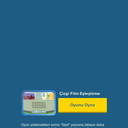
Çizgi Film Eşleştirme
Oyunu Oyna
Oyun yüklendikten sonra "Start" yazısına tıklayın daha