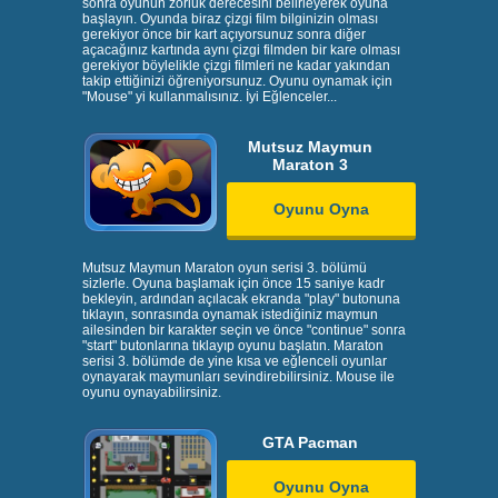
sonra oyunun zorluk derecesini belirleyerek oyuna
başlayın. Oyunda biraz çizgi film bilginizin olması
gerekiyor önce bir kart açıyorsunuz sonra diğer
açacağınız kartında aynı çizgi filmden bir kare olması
gerekiyor böylelikle çizgi filmleri ne kadar yakından
takip ettiğinizi öğreniyorsunuz. Oyunu oynamak için
"Mouse" yi kullanmalısınız. İyi Eğlenceler...
Mutsuz Maymun
Maraton 3
Oyunu Oyna
Mutsuz Maymun Maraton oyun serisi 3. bölümü
sizlerle. Oyuna başlamak için önce 15 saniye kadr
bekleyin, ardından açılacak ekranda "play" butonuna
tıklayın, sonrasında oynamak istediğiniz maymun
ailesinden bir karakter seçin ve önce "continue" sonra
"start" butonlarına tıklayıp oyunu başlatın. Maraton
serisi 3. bölümde de yine kısa ve eğlenceli oyunlar
oynayarak maymunları sevindirebilirsiniz. Mouse ile
oyunu oynayabilirsiniz.
GTA Pacman
Oyunu Oyna