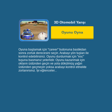
3D Otomobil Yarışı
Oyunu Oyna
Oyuna başlamak için "career" butonuna bastıkdan
sonra zorluk derecesini seçin. Arabayı yön tuşları ile
kontrol edebilirsiniz. Oyunu durdurmak için "esc"
tuşuna basmanız yeterlidir. Oyunu kazanmak için
okların üstünden geçin ve yola dökülmüş yağın
üstünden geçmeyin yoksa arabayı kontrol etmekte
zorlanırsınız. İyi eğlenceler...