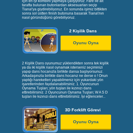
için en iyi kombini yapmaya çalışıyoruz. Fare ile alt
tarafta bulunan butonlardan aksesuarları seçip
Tiana\'ya giydirebiliyoruz. En sonunda işimiz bittikten
sonra sol üstten finish butonuna basarak Tiana\'nın
nasıl göründüğünü görebiliyoruz.
2 Kişilik Dans
Oyunu Oyna
2 Kişilik Dans oyunumuz yüklendikten sonra tek kişilik
ya da iki kişilik nasıl oynamak isterseniz seçiminizi
yapıp dans hocanızla birlikte dansa başlıyorsunuz.
Arkadaşınızla birlikte dans hocanız ne derse o ! Onun
yaptığı hareketleri yapabilmeniz için yukardaki yön
işaretlerinden faydalanabilirsiniz. 1. Oyuncunun
Oynama Tuşları; yön tuşları ile kızınızı dans
ettirebilirsiniz. 2 Oyuncunun Oynama Tuşları; W A S D
tuşları ile kızınızı dans ettirebilirsiniz. İyi eğlenceler...
3D Forklift Görevi
Oyunu Oyna