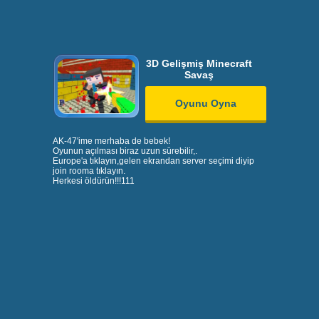
3D Gelişmiş Minecraft
Savaş
Oyunu Oyna
AK-47'ime merhaba de bebek!
Oyunun açılması biraz uzun sürebilir,.
Europe'a tıklayın,gelen ekrandan server seçimi diyip
join rooma tıklayın.
Herkesi öldürün!!!111